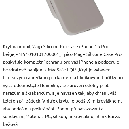
Kryt na mobil,Mag+Silicone Pro Case iPhone 16 Pro
beige,PN 91010101700001,,Epico Mag+ Silicone Case Pro
poskytuje kompletní ochranu pro váš iPhone a podporuje
bezdrátové nabíjení s MagSafe i Qi2.,Kryt je vybaven
hliníkovým rámečkem pro kameru a hliníkovými tlačítky pro
vyšší odolnost.,Je flexibilní, ale zároveň odolný proti
nárazům a škrábancům, a je navržen tak, aby chránil váš
telefon při pádech.,Vnitřek krytu je podšitý mikrovláknem,
aby nedošlo k poškrábání iPhonu při nasazování a
sundávání.,Materiál: PC, silikon, mikrovlákno, hliník,Barva:
béžová