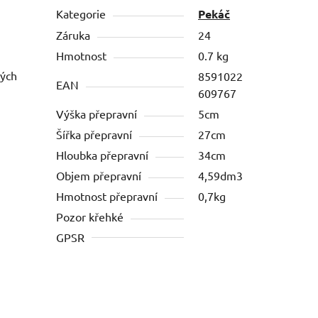
Kategorie
Pekáč
Záruka
24
Hmotnost
0.7 kg
ných
8591022
EAN
609767
Výška přepravní
5cm
Šířka přepravní
27cm
Hloubka přepravní
34cm
Objem přepravní
4,59dm3
Hmotnost přepravní
0,7kg
Pozor křehké
GPSR