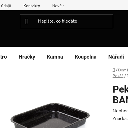
 údajů
Kontakty
Nové energetické štítky
Reklamační
tro
Hračky
Kamna
Koupelna
Nářadí
Domů
/
Domá
Pekáč
/
Pek
BA
Průměr
Neoho
hodnoc
Značka
produk