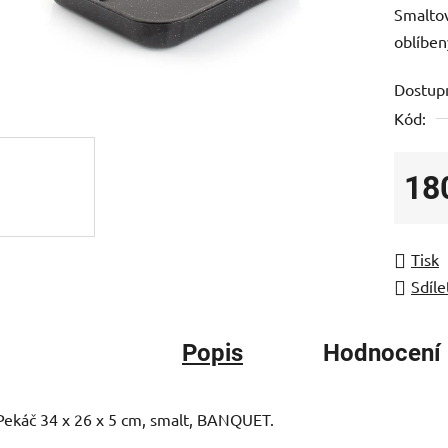
Smaltov
je
oblíben
0,0
z
Dostup
5
Kód:
hvězdič
18
Měrná
Tisk
Sdíle
Popis
Hodnocení
Pekáč 34 x 26 x 5 cm, smalt, BANQUET.