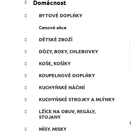
Domácnost
e
n
g
í
BYTOVÉ DOPLŇKY
o
p
r
Cenové akce
a
i
n
e
DĚTSKÉ ZBOŽÍ
e
l
DÓZY, BOXY, CHLEBOVKY
KOŠE, KOŠÍKY
KOUPELNOVÉ DOPLŇKY
KUCHYŇSKÉ NÁČINÍ
KUCHYŇSKÉ STROJKY A MLÝNKY
LŽÍCE NA OBUV, REGÁLY,
STOJANY
MÍSY, MISKY