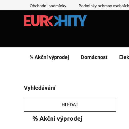
Přejít
Obchodní podmínky
Podmínky ochrany osobních
na
obsah
% Akční výprodej
Domácnost
Elek
P
Vyhledávání
o
s
t
HLEDAT
r
K
Přeskočit
% Akční výprodej
a
a
kategorie
n
t