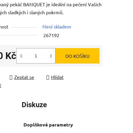
aný pekáč BANQUET je ideální na pečení Vašich
ých sladkých i slaných pokrmů.
nost
Není skladem
267192
ek.
0 Kč
DO KOŠÍKU
 cena:
Zeptat se
Hlídat
t
Diskuze
Doplňkové parametry