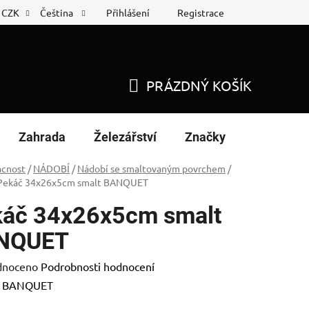
Přihlášení
Registrace
CZK
Čeština
 list
Nákup na splátky
PRÁZDNÝ KOŠÍK
NÁKUPNÍ
KOŠÍK
Zahrada
Železářství
Značky
cnost
/
NÁDOBÍ
/
Nádobí se smaltovaným povrchem
/
Pekáč 34x26x5cm smalt BANQUET
áč 34x26x5cm smalt
NQUET
né
dnoceno
Podrobnosti hodnocení
ení
:
BANQUET
tu