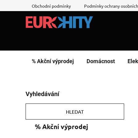
Přejít
Obchodní podmínky
Podmínky ochrany osobních
na
obsah
% Akční výprodej
Domácnost
Elek
P
Vyhledávání
o
s
t
HLEDAT
r
K
Přeskočit
% Akční výprodej
a
a
kategorie
n
t