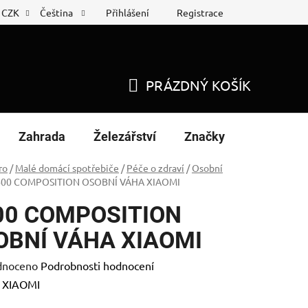
Přihlášení
Registrace
CZK
Čeština
 list
Nákup na splátky
PRÁZDNÝ KOŠÍK
NÁKUPNÍ
KOŠÍK
Zahrada
Železářství
Značky
ro
/
Malé domácí spotřebiče
/
Péče o zdraví
/
Osobní
400 COMPOSITION OSOBNÍ VÁHA XIAOMI
00 COMPOSITION
OBNÍ VÁHA XIAOMI
né
dnoceno
Podrobnosti hodnocení
ení
:
XIAOMI
tu