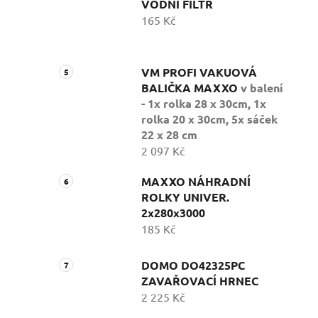
VODNÍ FILTR
165 Kč
VM PROFI VAKUOVÁ
BALIČKA MAXXO
v balení
- 1x rolka 28 x 30cm, 1x
rolka 20 x 30cm, 5x sáček
22 x 28 cm
2 097 Kč
MAXXO NÁHRADNÍ
ROLKY UNIVER.
2x280x3000
185 Kč
DOMO DO42325PC
ZAVAŘOVACÍ HRNEC
2 225 Kč