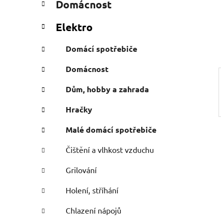
Domácnost
e
n
g
í
Elektro
o
p
r
a
Domácí spotřebiče
i
n
e
Domácnost
e
l
Dům, hobby a zahrada
Hračky
Malé domácí spotřebiče
Čištění a vlhkost vzduchu
Grilování
Holení, stříhání
Chlazení nápojů