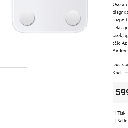
Osobní 
je
diagnos
0,0
rozpětí
z
těla a 
5
osob,Sp
hvězdič
těle,Ap
Android
Dostup
Kód:
59
Měrná
Tisk
Sdíle