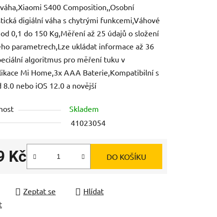
váha,Xiaomi S400 Composition,,Osobní
tická digiální váha s chytrými funkcemi,Váhové
 od 0,1 do 150 Kg,Měření až 25 údajů o složení
jeho parametrech,Lze ukládat informace až 36
eciální algoritmus pro měření tuku v
ek.
likace Mi Home,3x AAA Baterie,Kompatibilní s
 8.0 nebo iOS 12.0 a novější
nost
Skladem
41023054
9 Kč
DO KOŠÍKU
 cena:
Zeptat se
Hlídat
t