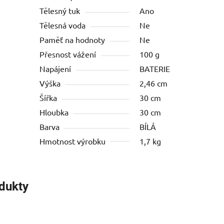
Tělesný tuk
Ano
Tělesná voda
Ne
Paměť na hodnoty
Ne
Přesnost vážení
100 g
Napájení
BATERIE
Výška
2,46 cm
Šířka
30 cm
Hloubka
30 cm
Barva
BÍLÁ
Hmotnost výrobku
1,7 kg
odukty