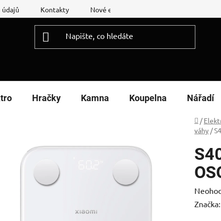
 údajů
Kontakty
Nové energetické štítky
Reklamační
tro
Hračky
Kamna
Koupelna
Nářadí
Domů
/
Elekt
váhy
/
S
S4
OS
Průměr
Neoho
hodnoc
Značka
produk