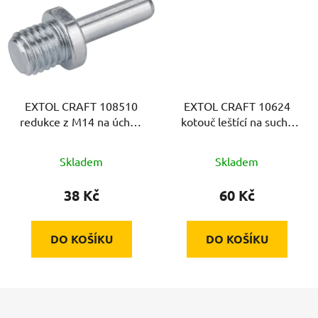
EXTOL CRAFT 108510
EXTOL CRAFT 10624
redukce z M14 na úchyt,
kotouč leštící na suchý
do vrtačky, stopka 8mm
zip, syntetická vlna,
∅125mm
Skladem
Skladem
38 Kč
60 Kč
DO KOŠÍKU
DO KOŠÍKU
Z
á