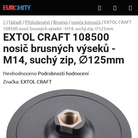
Přejít
Hledat
NÁKUP
na
KOŠÍK
obsah
Domů
/
Nářadí
/
Příslušenství
/
Brusivo
/
nosiče kotoučů
/
EXTOL CRAFT
108500 nosič brusných výseků - M14, suchý zip, ∅125mm
EXTOL CRAFT 108500
nosič brusných výseků -
M14, suchý zip, ∅125mm
Průměrné
Neohodnoceno
Podrobnosti hodnocení
hodnocení
Značka:
EXTOL CRAFT
produktu
je
0,0
z
5
hvězdiček.