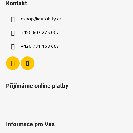
Kontakt
p
a
eshop
@
eurohity.cz
t
í
+420 603 275 007
+420 731 158 667
Přijímáme online platby
Informace pro Vás