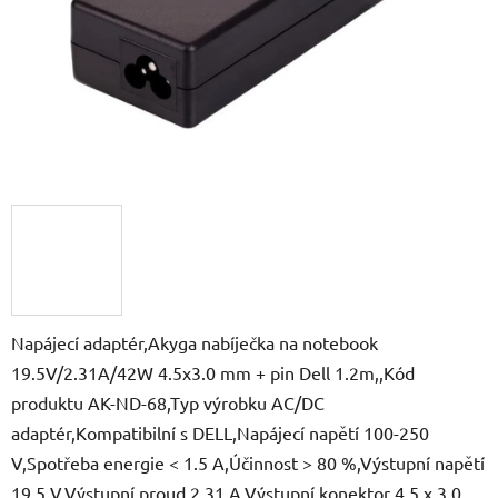
Napájecí adaptér,Akyga nabíječka na notebook
19.5V/2.31A/42W 4.5x3.0 mm + pin Dell 1.2m,,Kód
produktu AK-ND-68,Typ výrobku AC/DC
adaptér,Kompatibilní s DELL,Napájecí napětí 100-250
V,Spotřeba energie < 1.5 A,Účinnost > 80 %,Výstupní napětí
19.5 V,Výstupní proud 2.31 A,Výstupní konektor 4.5 x 3.0