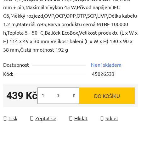
mm + pin,Maximální výkon 45 W,Přívod napájení IEC
C6,Měkký rozjezd,OVP,OCP,OPP,OTP,SCP,UVP,Délka kabelu
1.2 m,Materiál ABS,Barva produktu černá,MTBF 100000
h,Teplota 5 - 50 °C,Balíček EcoBox,Velikost produktu (L x W x
H) 114 x 49 x 30 mm,Velikost balení (L x W x H) 190 x 90 x
38 mm,Čistá hmotnost 192 g
Dostupnost
Není skladem
Kód:
45026533
439 Kč
DO KOŠÍKU
Měrná cena:
Tisk
Zeptat se
Hlídat
Sdílet