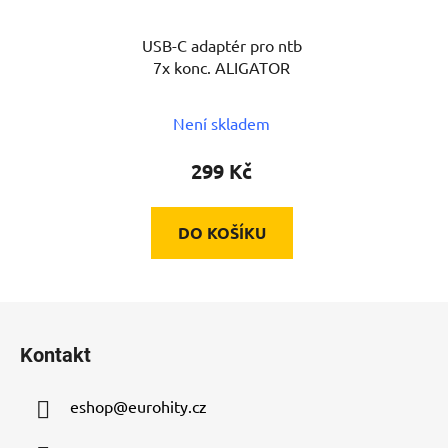
USB-C adaptér pro ntb
7x konc. ALIGATOR
Není skladem
299 Kč
DO KOŠÍKU
Z
á
Kontakt
p
a
eshop
@
eurohity.cz
t
í