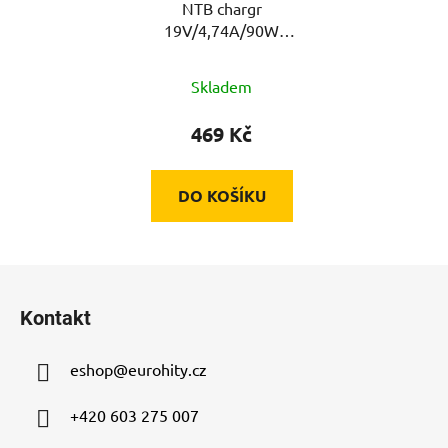
NTB chargr
19V/4,74A/90W
5,5x1,7mm AKYGA
Skladem
469 Kč
DO KOŠÍKU
Z
á
Kontakt
p
a
eshop
@
eurohity.cz
t
í
+420 603 275 007