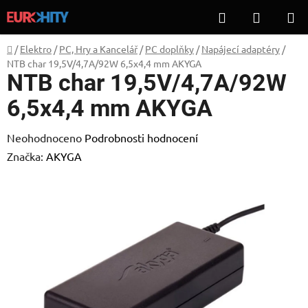
Přejít
Hledat
NÁKUP
na
KOŠÍK
obsah
Domů
/
Elektro
/
PC, Hry a Kancelář
/
PC doplňky
/
Napájecí adaptéry
/
NTB char 19,5V/4,7A/92W 6,5x4,4 mm AKYGA
NTB char 19,5V/4,7A/92W
6,5x4,4 mm AKYGA
Průměrné
Neohodnoceno
Podrobnosti hodnocení
hodnocení
Značka:
AKYGA
produktu
je
0,0
z
5
hvězdiček.