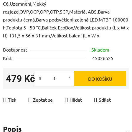
C6,Uzemnění,Měkký
rozjezd,OVP,OCP,OPP,OTP,SCP,Materiál ABS,Barva
produktu černá,Barva podsvětlení zelená LED,MTBF 100000
h,Teplota 5 - 50 °C,Balíček EcoBox,Velikost produktu (L x W x
H) 131,5 x 56 x 31 mm,Velikost balení (L x W x
Dostupnost
Skladem
Kód:
45026525
479 Kč
DO KOŠÍKU
Měrná cena:
Tisk
Zeptat se
Hlídat
Sdílet
Popis