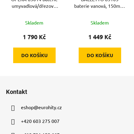
umyvadlová/dřezová,
baterie vanová, 150mm,
100mm, chrom, 40mm,
chrom, keramický ventil
SEDAL, ram. 20cm
Skladem
Skladem
1 790 Kč
1 449 Kč
DO KOŠÍKU
DO KOŠÍKU
Z
á
Kontakt
p
a
eshop
@
eurohity.cz
t
í
+420 603 275 007