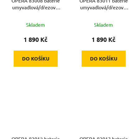
OPERA 83008 baterie
OPERA 83011 baterie
umyvadlová/dřezová,
umyvadlová/dřezová,
100mm, chrom, 40mm,
150mm, chrom, 40mm,
SEDAL, ram. 20cm
SEDAL, ram. 20cm
Skladem
Skladem
1 890 Kč
1 890 Kč
DO KOŠÍKU
DO KOŠÍKU
OPERA 83012 baterie
OPERA 83013 baterie