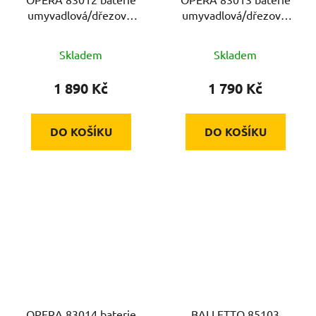
umyvadlová/dřezová,
umyvadlová/dřezová,
100mm, chrom, 40mm,
150mm, chrom, 40mm,
SEDAL, ram. 20cm
SEDAL, ram. 20cm
Skladem
Skladem
1 890 Kč
1 790 Kč
DO KOŠÍKU
DO KOŠÍKU
OPERA 83014 baterie
BALLETTO 85103