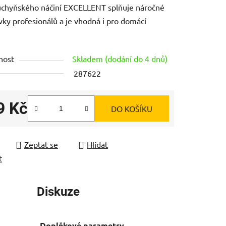
uchyňského náčiní EXCELLENT splňuje náročné
ky profesionálů a je vhodná i pro domácí
nost
Skladem (dodání do 4 dnů)
ek.
287622
9 Kč
DO KOŠÍKU
 cena:
Zeptat se
Hlídat
t
Diskuze
Doplňkové parametry