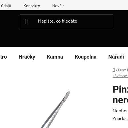
 údajů
Kontakty
Nové energetické štítky
Reklamační
tro
Hračky
Kamna
Koupelna
Nářadí
Domů
/
Domá
závěsné
Pin
ne
Průměr
Neoho
hodnoc
Značka
produk