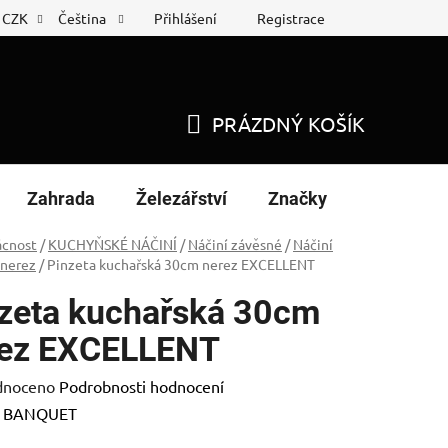
Přihlášení
Registrace
CZK
Čeština
 list
Nákup na splátky
PRÁZDNÝ KOŠÍK
NÁKUPNÍ
KOŠÍK
Zahrada
Železářství
Značky
cnost
/
KUCHYŇSKÉ NÁČINÍ
/
Náčiní závěsné
/
Náčiní
 nerez
/
Pinzeta kuchařská 30cm nerez EXCELLENT
zeta kuchařská 30cm
rez EXCELLENT
né
dnoceno
Podrobnosti hodnocení
ení
:
BANQUET
tu