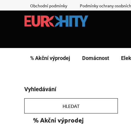
Přejít
Obchodní podmínky
Podmínky ochrany osobních
na
obsah
% Akční výprodej
Domácnost
Elek
P
Vyhledávání
o
s
t
HLEDAT
r
K
Přeskočit
% Akční výprodej
a
a
kategorie
n
t