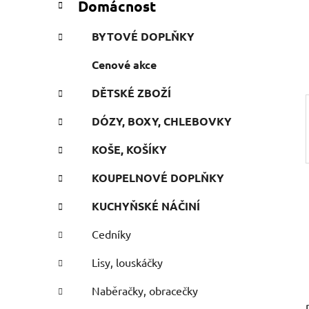
Domácnost
e
n
g
í
BYTOVÉ DOPLŇKY
o
p
r
Cenové akce
a
i
n
e
DĚTSKÉ ZBOŽÍ
e
l
DÓZY, BOXY, CHLEBOVKY
KOŠE, KOŠÍKY
KOUPELNOVÉ DOPLŇKY
KUCHYŇSKÉ NÁČINÍ
Cedníky
Lisy, louskáčky
Naběračky, obracečky