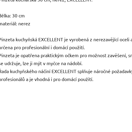
délka: 30 cm
materiál: nerez
Pinzeta kuchyňská EXCELLENT je vyrobená z nerezavějící oceli a
určena pro profesionální i domácí použití.
Pinzeta je opatřena praktickým očkem pro možnost zavěšení, 
se udržuje, lze ji mýt v myčce na nádobí.
Řada kuchyňského náčiní EXCELLENT splňuje náročné požadavk
profesionálů a je vhodná i pro domácí použití.