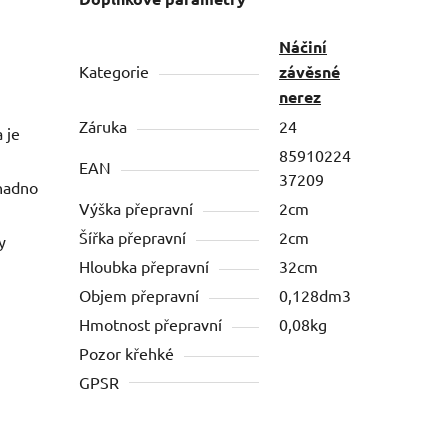
Náčiní
Kategorie
závěsné
nerez
Záruka
24
 je
85910224
EAN
37209
snadno
Výška přepravní
2cm
Šířka přepravní
2cm
y
Hloubka přepravní
32cm
Objem přepravní
0,128dm3
Hmotnost přepravní
0,08kg
Pozor křehké
GPSR