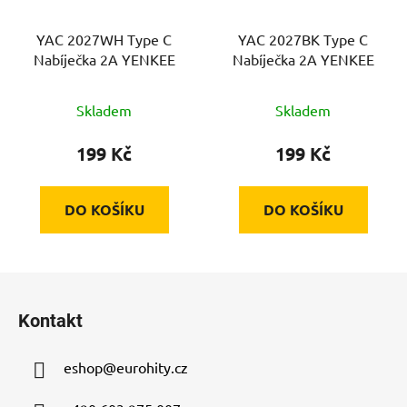
YAC 2027WH Type C
YAC 2027BK Type C
Nabíječka 2A YENKEE
Nabíječka 2A YENKEE
Skladem
Skladem
199 Kč
199 Kč
DO KOŠÍKU
DO KOŠÍKU
Z
á
Kontakt
p
a
eshop
@
eurohity.cz
t
í