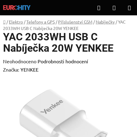
Přejít
Hledat
NÁKUP
na
KOŠÍK
obsah
Domů
/
Elektro
/
Telefony a GPS
/
Příslušenství GSM
/
Nabíječky
/
YAC
2033WH USB C Nabíječka 20W YENKEE
YAC 2033WH USB C
Nabíječka 20W YENKEE
Průměrné
Neohodnoceno
Podrobnosti hodnocení
hodnocení
Značka:
YENKEE
produktu
je
0,0
z
5
hvězdiček.