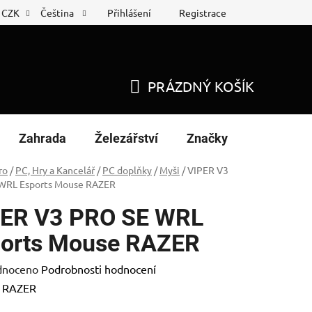
Přihlášení
Registrace
CZK
Čeština
 list
Nákup na splátky
PRÁZDNÝ KOŠÍK
NÁKUPNÍ
KOŠÍK
Zahrada
Železářství
Značky
ro
/
PC, Hry a Kancelář
/
PC doplňky
/
Myši
/
VIPER V3
WRL Esports Mouse RAZER
PER V3 PRO SE WRL
orts Mouse RAZER
né
dnoceno
Podrobnosti hodnocení
ení
:
RAZER
tu