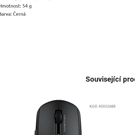
Hmotnost: 54 g
Barva: Černá
Související pr
Kód:
45032688