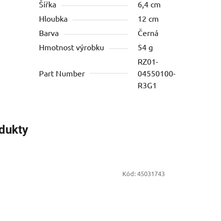
Šířka
6,4 cm
Hloubka
12 cm
Barva
Černá
Hmotnost výrobku
54 g
RZ01-
Part Number
04550100-
R3G1
odukty
Kód:
45031743