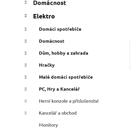
Domácnost
e
n
g
í
Elektro
o
p
r
a
Domácí spotřebiče
i
n
e
Domácnost
e
l
Dům, hobby a zahrada
Hračky
Malé domácí spotřebiče
PC, Hry a Kancelář
Herní konzole a příslušenství
Kancelář a obchod
Monitory