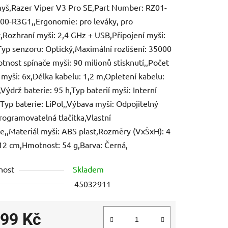
yš,Razer Viper V3 Pro SE,Part Number: RZ01-
0-R3G1,,Ergonomie: pro leváky, pro
,Rozhraní myši: 2,4 GHz + USB,Připojení myši:
yp senzoru: Optický,Maximální rozlišení: 35000
otnost spínače myši: 90 milionů stisknutí,,Počet
ek.
k myši: 6x,Délka kabelu: 1,2 m,Opletení kabelu:
,Výdrž baterie: 95 h,Typ baterií myši: Interní
,Typ baterie: LiPol,,Výbava myši: Odpojitelný
rogramovatelná tlačítka,Vlastní
e,,Materiál myši: ABS plast,Rozměry (VxŠxH): 4
 12 cm,Hmotnost: 54 g,Barva: Černá,
nost
Skladem
45032911
299 Kč