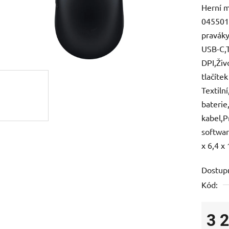
Herní m
je
0455010
0,0
praváky
z
USB-C,T
5
DPI,Živ
hvězdič
tlačíte
Textilní
baterie
kabel,P
softwar
x 6,4 x
Dostup
Kód:
3 