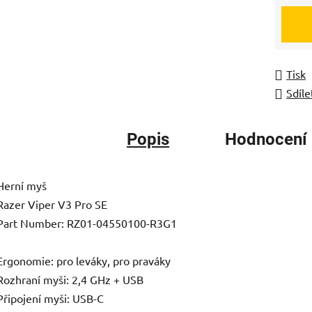
Měrná
Tisk
Sdíle
Popis
Hodnocení
Herní myš
Razer Viper V3 Pro SE
Part Number: RZ01-04550100-R3G1
Ergonomie: pro leváky, pro praváky
Rozhraní myši: 2,4 GHz + USB
Připojení myši: USB-C