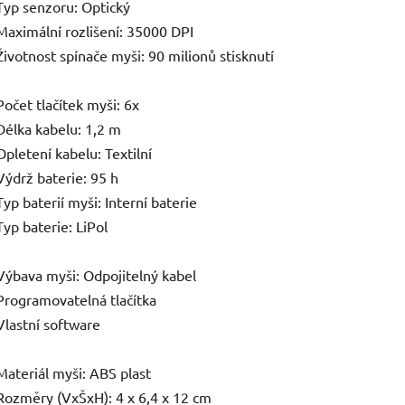
Typ senzoru: Optický
Maximální rozlišení: 35000 DPI
Životnost spínače myši: 90 milionů stisknutí
Počet tlačítek myši: 6x
Délka kabelu: 1,2 m
Opletení kabelu: Textilní
Výdrž baterie: 95 h
Typ baterií myši: Interní baterie
Typ baterie: LiPol
Výbava myši: Odpojitelný kabel
Programovatelná tlačítka
Vlastní software
Materiál myši: ABS plast
Rozměry (VxŠxH): 4 x 6,4 x 12 cm