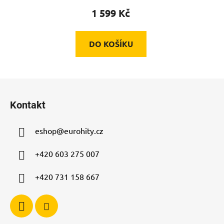
1 599 Kč
DO KOŠÍKU
Z
á
Kontakt
p
a
eshop
@
eurohity.cz
t
í
+420 603 275 007
+420 731 158 667