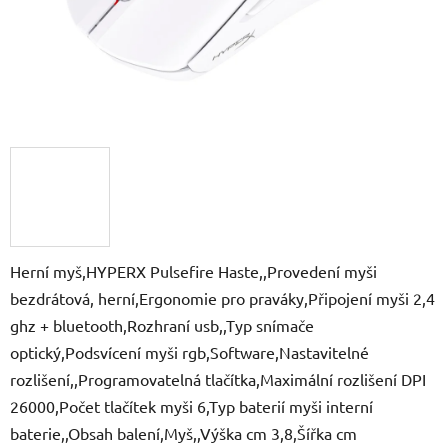
Herní myš,HYPERX Pulsefire Haste,,Provedení myši
bezdrátová, herní,Ergonomie pro praváky,Připojení myši 2,4
ghz + bluetooth,Rozhraní usb,,Typ snímače
optický,Podsvícení myši rgb,Software,Nastavitelné
rozlišení,,Programovatelná tlačítka,Maximální rozlišení DPI
26000,Počet tlačítek myši 6,Typ baterií myši interní
baterie,,Obsah balení,Myš,,Výška cm 3,8,Šířka cm