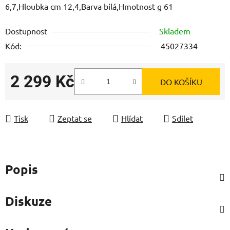
6,7,Hloubka cm 12,4,Barva bílá,Hmotnost g 61
Dostupnost
Skladem
Kód:
45027334
2 299 Kč
DO KOŠÍKU
Měrná cena:
Tisk
Zeptat se
Hlídat
Sdílet
Popis
Diskuze