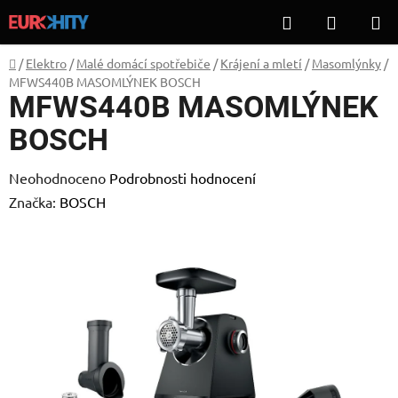
Přejít
Hledat
NÁKUP
na
KOŠÍK
obsah
Domů
/
Elektro
/
Malé domácí spotřebiče
/
Krájení a mletí
/
Masomlýnky
/
MFWS440B MASOMLÝNEK BOSCH
MFWS440B MASOMLÝNEK
BOSCH
Průměrné
Neohodnoceno
Podrobnosti hodnocení
hodnocení
Značka:
BOSCH
produktu
je
0,0
z
5
hvězdiček.