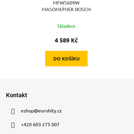
MFWS609W
MASOMLÝNEK BOSCH
Skladem
4 589 Kč
DO KOŠÍKU
Z
á
Kontakt
p
a
eshop
@
eurohity.cz
t
í
+420 603 275 007