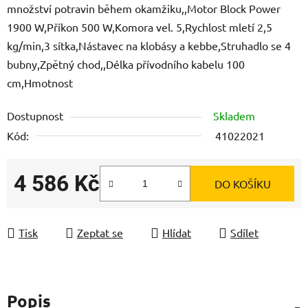
množství potravin během okamžiku,,Motor Block Power
1900 W,Příkon 500 W,Komora vel. 5,Rychlost mletí 2,5
kg/min,3 sítka,Nástavec na klobásy a kebbe,Struhadlo se 4
bubny,Zpětný chod,,Délka přívodního kabelu 100
cm,Hmotnost
Dostupnost
Skladem
Kód:
41022021
4 586 Kč
DO KOŠÍKU
Měrná cena:
Tisk
Zeptat se
Hlídat
Sdílet
Popis