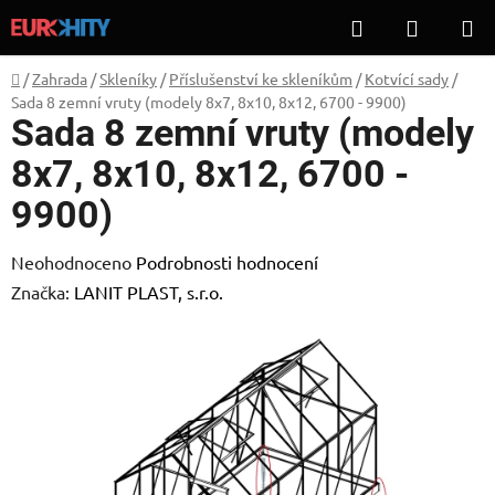
Přejít
Hledat
NÁKUP
na
KOŠÍK
obsah
Domů
/
Zahrada
/
Skleníky
/
Příslušenství ke skleníkům
/
Kotvící sady
/
Sada 8 zemní vruty (modely 8x7, 8x10, 8x12, 6700 - 9900)
Sada 8 zemní vruty (modely
8x7, 8x10, 8x12, 6700 -
9900)
Průměrné
Neohodnoceno
Podrobnosti hodnocení
hodnocení
Značka:
LANIT PLAST, s.r.o.
produktu
je
0,0
z
5
hvězdiček.