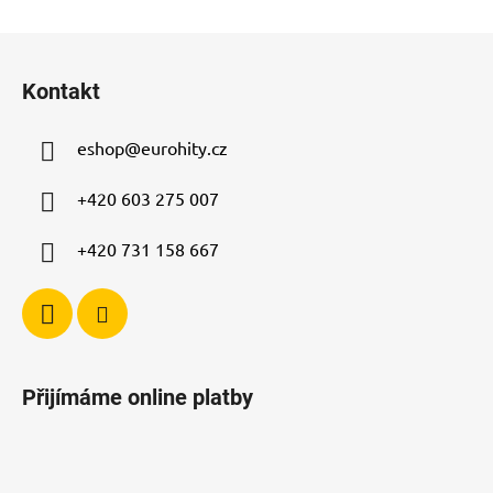
Z
á
Kontakt
p
a
eshop
@
eurohity.cz
t
í
+420 603 275 007
+420 731 158 667
Přijímáme online platby