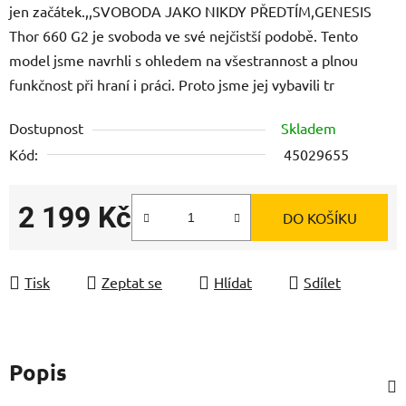
jen začátek.,,SVOBODA JAKO NIKDY PŘEDTÍM,GENESIS
Thor 660 G2 je svoboda ve své nejčistší podobě. Tento
model jsme navrhli s ohledem na všestrannost a plnou
funkčnost při hraní i práci. Proto jsme jej vybavili tr
Dostupnost
Skladem
Kód:
45029655
2 199 Kč
DO KOŠÍKU
Měrná cena:
Tisk
Zeptat se
Hlídat
Sdílet
Popis