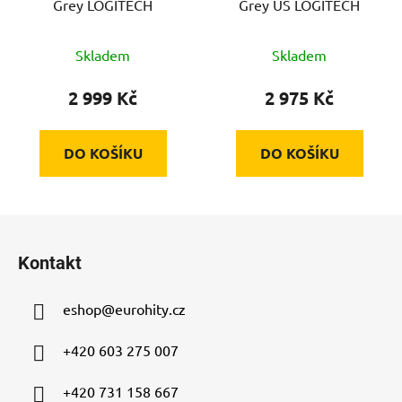
Grey LOGITECH
Grey US LOGITECH
Skladem
Skladem
2 999 Kč
2 975 Kč
DO KOŠÍKU
DO KOŠÍKU
Z
á
Kontakt
p
a
eshop
@
eurohity.cz
t
í
+420 603 275 007
+420 731 158 667