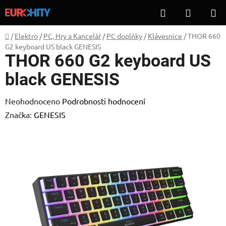
Přejít
Hledat
NÁKUP
na
KOŠÍK
obsah
Domů
/
Elektro
/
PC, Hry a Kancelář
/
PC doplňky
/
Klávesnice
/
THOR 660
G2 keyboard US black GENESIS
THOR 660 G2 keyboard US
black GENESIS
Průměrné
Neohodnoceno
Podrobnosti hodnocení
hodnocení
Značka:
GENESIS
produktu
je
0,0
z
5
hvězdiček.