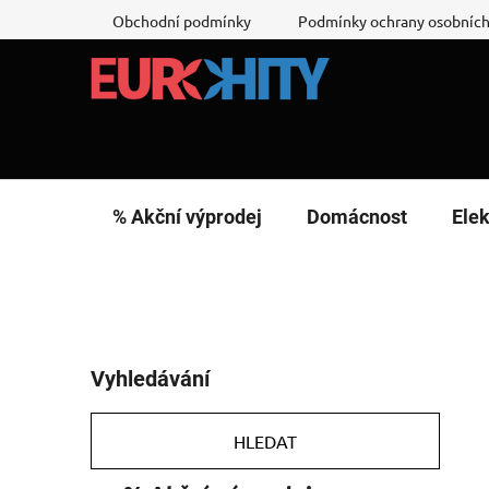
Přejít
Obchodní podmínky
Podmínky ochrany osobních
na
obsah
% Akční výprodej
Domácnost
Elek
P
Vyhledávání
o
s
t
HLEDAT
r
K
Přeskočit