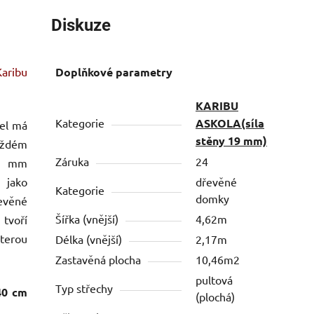
Diskuze
aribu
Doplňkové parametry
KARIBU
Kategorie
ASKOLA(síla
el má
stěny 19 mm)
aždém
Záruka
24
19 mm
 jako
dřevěné
Kategorie
domky
řevěné
Šířka (vnější)
4,62m
 tvoří
kterou
Délka (vnější)
2,17m
Zastavěná plocha
10,46m2
pultová
Typ střechy
40 cm
(plochá)