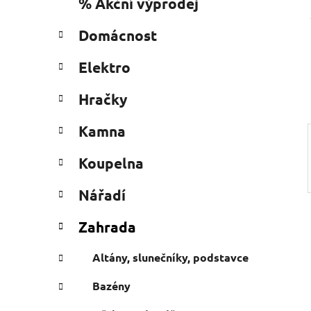
% Akční výprodej
a
a
kategorie
n
t
Domácnost
e
n
g
í
Elektro
o
p
r
a
Hračky
i
n
e
Kamna
e
l
Koupelna
Nářadí
Zahrada
Altány, slunečníky, podstavce
Bazény