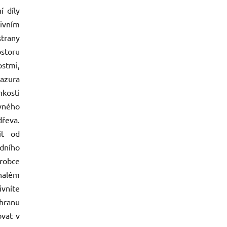
í díly
tivním
strany
storu
ostmi,
Lazura
kosti
vného
řeva.
it od
dního
robce
nalém
vníte
hranu
vat v