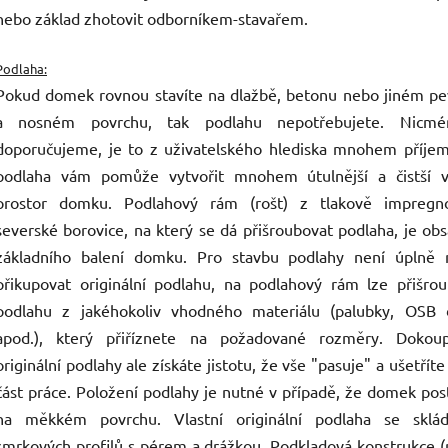
nebo základ zhotovit odborníkem-stavařem.
Podlaha:
Pokud domek rovnou stavíte na dlažbě, betonu nebo jiném p
a nosném povrchu, tak podlahu nepotřebujete. Nicmé
doporučujeme, je to z uživatelského hlediska mnohem příjem
podlaha vám pomůže vytvořit mnohem útulnější a čistší vn
prostor domku. Podlahový rám (rošt) z tlakově impregn
severské borovice, na který se dá přišroubovat podlaha, je o
základního balení domku. Pro stavbu podlahy není úplně 
přikupovat originální podlahu, na podlahový rám lze přišro
podlahu z jakéhokoliv vhodného materiálu (palubky, OSB 
apod.), který přiříznete na požadované rozměry. Dokou
originální podlahy ale získáte jistotu, že vše "pasuje" a ušetříte 
část práce. Položení podlahy je nutné v případě, že domek pos
na měkkém povrchu. Vlastní originální podlaha se sklá
smrkových profilů s pérem a drážkou. Podkladová konstrukce 