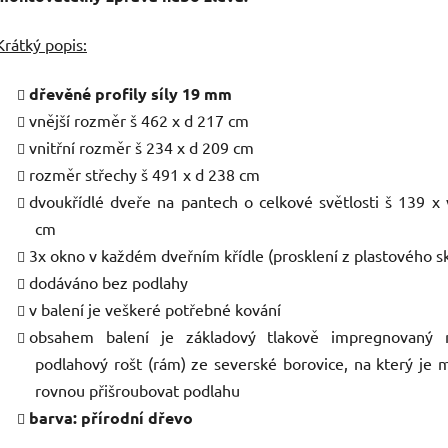
Krátký popis:
dřevěné profily síly 19 mm
vnější rozměr š 462 x d 217 cm
vnitřní rozměr š 234 x d 209 cm
rozměr střechy š 491 x d 238 cm
dvoukřídlé dveře na pantech o celkové světlosti š 139 x
cm
3x okno v každém dveřním křídle (prosklení z plastového sk
dodáváno bez podlahy
v balení je veškeré potřebné kování
obsahem balení je základový tlakově impregnovaný 
podlahový rošt (rám) ze severské borovice, na který je
rovnou přišroubovat podlahu
barva: přírodní dřevo