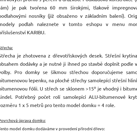
rám) je pak tvořena 60 mm širokými, tlakově impregnov
podlahovými nosníky (již obsaženo v základním balení). Orig
modely podlah naleznete v tomto eshopu v menu mon
příslušenství KARIBU.
Střecha:
Střecha je zhotovena z dřevotřískových desek. Střešní krytin
obsahem dodávky a je nutné ji ihned po stavbě doplnit podle v
volby. Pro domky se šikmou střechou doporučujeme samol
bitumenovou lepenku, na ploché střechy samolepící střešní hlin
o
bitumenovou fólii. U střech se sklonem >15
je vhodný i bitum
šindel. Potřebný počet rolí samolepící ALU-bitumenové kryt
rozměru 1 x 5 metrů pro tento model domku = 4 role.
Povrchová úprava domku:
Tento model domku dodáváme v provedení přírodní dřevo: