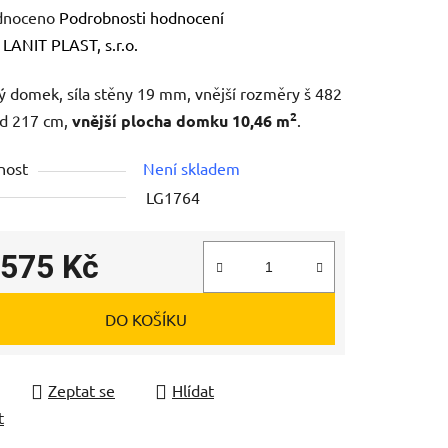
né
dnoceno
Podrobnosti hodnocení
ení
:
LANIT PLAST, s.r.o.
tu
 domek, síla stěny 19 mm, vnější rozměry š 482
2
 d 217 cm,
vnější plocha domku 10,46 m
.
nost
Není skladem
LG1764
ek.
 575 Kč
 cena:
DO KOŠÍKU
Zeptat se
Hlídat
t