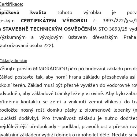
Certifikace:
Špičková kvalita
tohoto výrobku je potvr
českým
CERTIFIKÁTEM VÝROBKU
č. 3893/222/§5a/
a
STAVEBNĚ TECHNICKÝM OSVĚDČENÍM
STO-3893/25 vy
Výzkumným a vývojovým ústavem dřevařským Praha
(autorizovaná osoba 222).
Základy domku:
Věnujte prosím MIMOŘÁDNOU péči při budování základu pro d
Základ postavte tak, aby horní hrana základu přesahovala as
okolní terén. Základ musí být přesně vyvážen do vodorovné ro
odvodněn, aby základové trámky ležely v rovině. Aby bylo zab
přímému kontaktu se zemí a vniknutí zemní vlhkosti do tr
podložte nosný rošt domku pásky z bitumenové lepenky (n
součástí dodávky). Pro trvanlivost základu je nutno dodrže
nejdůležitější předpoklady - podklad, pravoúhlost a přesná rov
kvalitním základem vydrží domek o mnoho let déle. Nechte si p