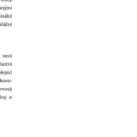
anými
inální
tážní
a není
lastní
epící
íkovo-
enový
iny o