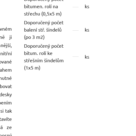
bitumen. rolí na
ks
střechu (0,5x5 m)
Doporučený počet
evném
balení stř. šindelů
ks
ně ji
(po 3 m2)
nější,
Doporučený počet
bitum. rolí ke
itřní
ks
střešním šindelům
ované
(1x5 m)
bsahem
nutné
ubovat
desky
pením
si tak
tavíte
dá ze
(nosný