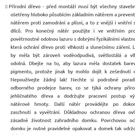
Přírodní dřevo - před montáží musí být všechny stavebn
ošetřeny hluboko působícím základním nátěrem a preven
nátěrem proti zamodrání a plísni, a to z vnější i vnitřní 
dílců. Pro konečný nátěr použijte i ve vnitřním pro
povětrnostně odolnou lazuru s dobrými fyzikálními vlastn
která ochrání dřevo proti vlhkosti a slunečnímu záření. 
by měla být zároveň voděodpudivá, světlostálá a vlh
odolná. Dbejte na to, aby lazura měla dostatek bare
pigmentu, protože jinak by mohlo dojít k zešednutí d
Nepoužívejte žádný lak! Nechte si podrobně porad
odborného prodejce barev, co se týká ochrany příro
jehličnatého dřeva a dodržujte pracovní postup vý
nátěrové hmoty. Další nátěr provádějte po doko
zaschnutí a vyvětrání. Důkladnou ochranou dřeva ovli
zásadně životnost zahradního domku. Povrchovou oc
domku je nutné pravidelně opakovat a domek tak udržo