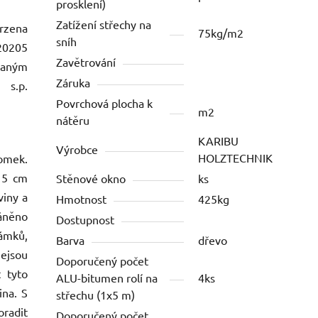
prosklení)
Zatížení střechy na
zena
75kg/m2
sníh
20205
Zavětrování
daným
Záruka
 s.p.
Povrchová plocha k
m2
nátěru
KARIBU
Výrobce
HOLZTECHNIK
omek.
i 5 cm
Stěnové okno
ks
viny a
Hmotnost
425kg
ráněno
Dostupnost
ámků,
Barva
dřevo
ejsou
Doporučený počet
t tyto
ALU-bitumen rolí na
4ks
ina. S
střechu (1x5 m)
oradit
Doporučený počet