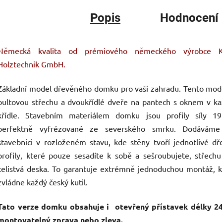
Popis
Hodnocení
Německá kvalita od prémiového německého výrobce K
Holztechnik GmbH.
Základní model dřevěného domku pro vaši zahradu. Tento mod
pultovou střechu a dvoukřídlé dveře na pantech s oknem v k
křídle. Stavebním materiálem domku jsou profily síly 
perfektně vyfrézované ze severského smrku. Dodáváme
stavebnici v rozloženém stavu, kde stěny tvoří jednotlivé d
profily, které pouze sesadíte k sobě a sešroubujete, střechu
celistvá deska. To garantuje extrémně jednoduchou montáž, 
zvládne každý český kutil.
Tato verze domku obsahuje i otevřený přístavek délky 2
montovatelný zprava nebo zleva.