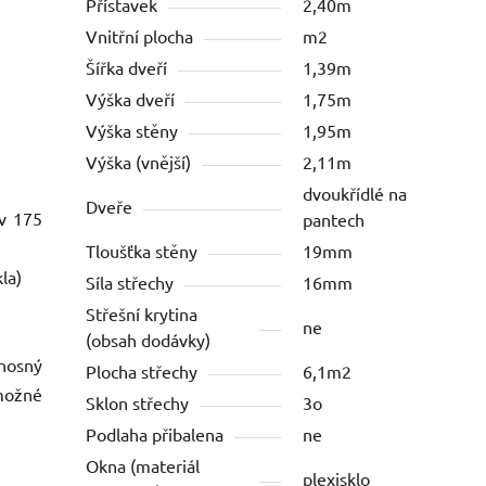
Přístavek
2,40m
Vnitřní plocha
m2
Šířka dveří
1,39m
Výška dveří
1,75m
Výška stěny
1,95m
Výška (vnější)
2,11m
dvoukřídlé na
Dveře
 v 175
pantech
Tloušťka stěny
19mm
la)
Síla střechy
16mm
Střešní krytina
ne
(obsah dodávky)
nosný
Plocha střechy
6,1m2
 možné
Sklon střechy
3o
Podlaha přibalena
ne
Okna (materiál
plexisklo