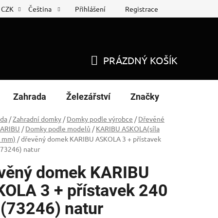
Přihlášení
Registrace
CZK
Čeština
 list
Nákup na splátky
PRÁZDNÝ KOŠÍK
NÁKUPNÍ
KOŠÍK
Zahrada
Železářství
Značky
ada
/
Zahradní domky
/
Domky podle výrobce
/
Dřevěné
KARIBU
/
Domky podle modelů
/
KARIBU ASKOLA(síla
9 mm)
/
dřevěný domek KARIBU ASKOLA 3 + přístavek
(73246) natur
věný domek KARIBU
OLA 3 + přístavek 240
(73246) natur