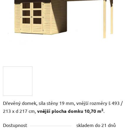
hvězdiček.
Dřevěný domek, síla stěny 19 mm, vnější rozměry š 493 /
2
213 x d 217 cm,
vnější plocha domku 10,70 m
.
Dostupnost
skladem do 21 dnů