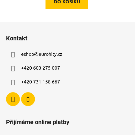
DO KOŠÍKU
Z
á
Kontakt
p
a
eshop
@
eurohity.cz
t
í
+420 603 275 007
+420 731 158 667
Přijímáme online platby