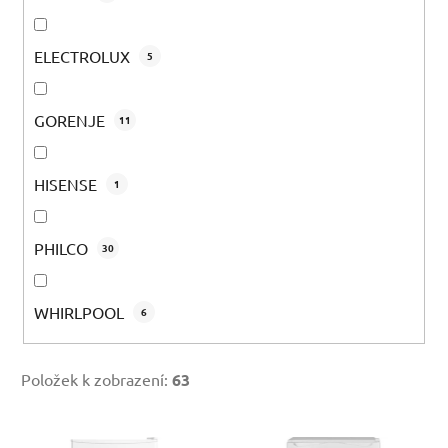
ELECTROLUX
5
GORENJE
11
HISENSE
1
PHILCO
30
WHIRLPOOL
6
Položek k zobrazení:
63
V