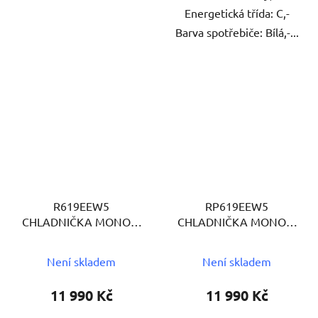
Energetická třída: C,-
Barva spotřebiče: Bílá,-...
R619EEW5
RP619EEW5
CHLADNIČKA MONOK.
CHLADNIČKA MONOK.
GORENJE
GORENJE
Není skladem
Není skladem
11 990 Kč
11 990 Kč