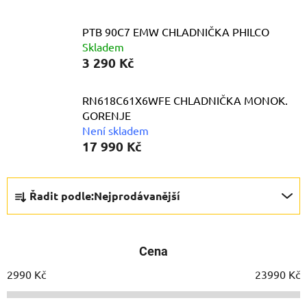
PTB 90C7 EMW CHLADNIČKA PHILCO
Skladem
3 290 Kč
RN618C61X6WFE CHLADNIČKA MONOK.
GORENJE
Není skladem
17 990 Kč
Ř
Řadit podle:
Nejprodávanější
a
z
e
Cena
n
í
2990
Kč
23990
Kč
p