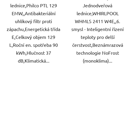
lednice,Philco PTL 129
Jednodveřová
EMW,,Antibakteriální
lednice,WHIRLPOOL
uhlíkový filtr proti
WHMLS 2411 W4E,,6.
zápachu,Energetická třída
smysl - Inteligentní řízení
E,Celkový objem 129
teploty pro delší
L,Roční en. spotřeba 90
čerstvost,Beznámrazová
kWh,Hlučnost 37
technologie NoFrost
dB,Klimatická...
(monoklima)...