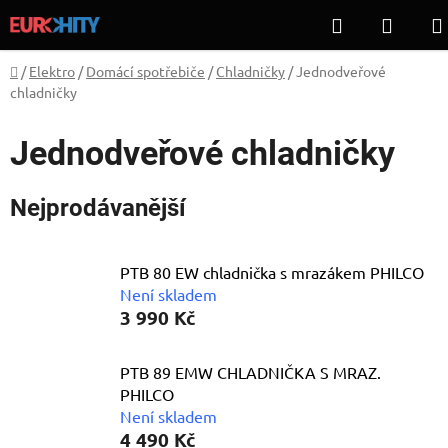
Přejít
Hledat
NÁKU
na
KOŠÍ
obsah
Domů
/
Elektro
/
Domácí spotřebiče
/
Chladničky
/
Jednodveřové
chladničky
Jednodveřové chladničky
Nejprodávanější
PTB 80 EW chladnička s mrazákem PHILCO
Není skladem
3 990 Kč
PTB 89 EMW CHLADNIČKA S MRAZ.
PHILCO
Není skladem
4 490 Kč