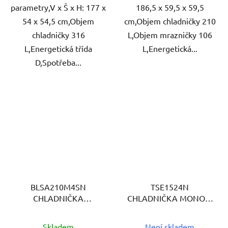
parametry,V x Š x H: 177 x
186,5 x 59,5 x 59,5
54 x 54,5 cm,Objem
cm,Objem chladničky 210
chladničky 316
L,Objem mrazničky 106
L,Energetická třída
L,Energetická...
D,Spotřeba...
BLSA210M4SN
TSE1524N
CHLADNIČKA
CHLADNIČKA MONOK.
VESTAVNÁ BEKO
BEKO
Skladem
Není skladem