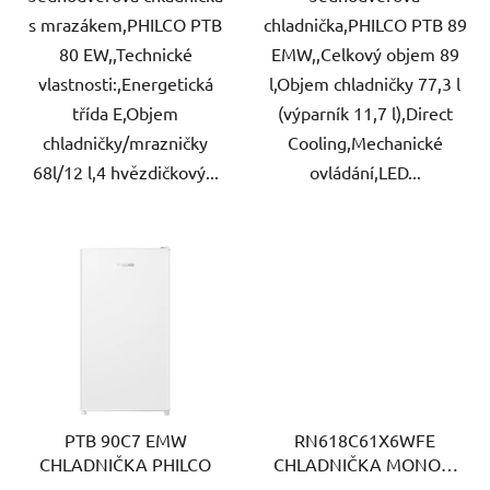
s mrazákem,PHILCO PTB
chladnička,PHILCO PTB 89
80 EW,,Technické
EMW,,Celkový objem 89
vlastnosti:,Energetická
l,Objem chladničky 77,3 l
třída E,Objem
(výparník 11,7 l),Direct
chladničky/mrazničky
Cooling,Mechanické
68l/12 l,4 hvězdičkový...
ovládání,LED...
PTB 90C7 EMW
RN618C61X6WFE
CHLADNIČKA PHILCO
CHLADNIČKA MONOK.
GORENJE