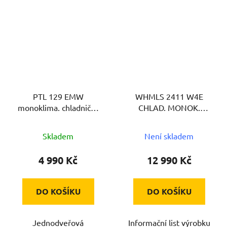
PTL 129 EMW
WHMLS 2411 W4E
monoklima. chladnička
CHLAD. MONOK.
PHILCO
WHIRLPOOL
Skladem
Není skladem
4 990 Kč
12 990 Kč
DO KOŠÍKU
DO KOŠÍKU
Jednodveřová
Informační list výrobku