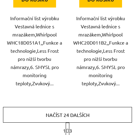
Informační list výrobku
Informační list výrobku
Vestavná lednice s
Vestavná lednice s
mrazákem,Whirlpool
mrazákem,Whirlpool
WHC18D051A1,,Funkce a
WHC20D011B2,,Funkce a
technologie,Less Frost
technologie,Less Frost
pro nižší tvorbu
pro nižší tvorbu
námrazy,6. SMYSL pro
námrazy,6. SMYSL pro
monitoring
monitoring
teploty,Zvukový...
teploty,Zvukový...
NAČÍST 24 DALŠÍCH
S
1
3
t