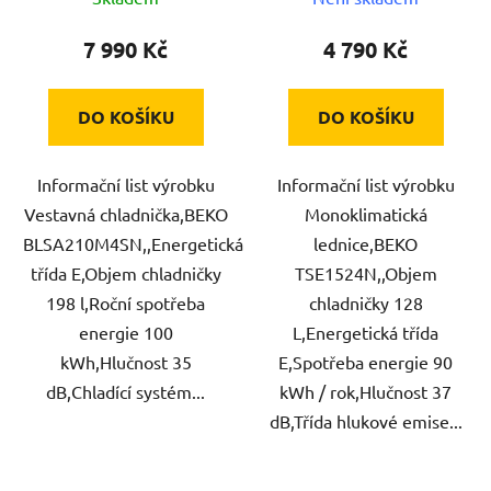
7 990 Kč
4 790 Kč
DO KOŠÍKU
DO KOŠÍKU
Informační list výrobku
Informační list výrobku
Vestavná chladnička,BEKO
Monoklimatická
BLSA210M4SN,,Energetická
lednice,BEKO
třída E,Objem chladničky
TSE1524N,,Objem
198 l,Roční spotřeba
chladničky 128
energie 100
L,Energetická třída
kWh,Hlučnost 35
E,Spotřeba energie 90
dB,Chladící systém...
kWh / rok,Hlučnost 37
dB,Třída hlukové emise...