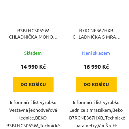
B3BLNC305SW
B7RCNE367HXB
CHLADNIČKA MONOK.
CHLADNIČKA S MRAZ.
VES. BEKO
BEKO
Skladem
Není skladem
14 990 Kč
16 990 Kč
DO KOŠÍKU
DO KOŠÍKU
Informační list výrobku
Informační list výrobku
Vestavná jednodveřová
Lednice s mrazákem,Beko
lednice,BEKO
B7RCNE367HXB,,Technické
B3BLNC305SW,,Technické
parametry,V x Š x H: