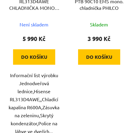
RL313D4AWE
PTB 90C10 EMS mono.
CHLADNIČKA MONOK.
chladnička PHILCO
HISENSE
Není skladem
Skladem
5 990 Kč
3 990 Kč
DO KOŠÍKU
DO KOŠÍKU
Informační list výrobku
Jednodveřová
lednice,Hisense
RL313D4AWE,,Chladící
kapalina R600A,Zásuvka
na zeleninu,Skrytý
kondenzátor,Police na
láhve ve dveřích...