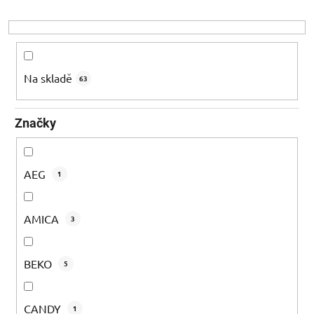
r
o
d
u
k
Na skladě
63
t
ů
Značky
AEG
1
AMICA
3
BEKO
5
CANDY
1