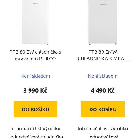
ý
p
i
s
p
r
PTB 80 EW chladnička s
PTB 89 EMW
o
mrazákem PHILCO
CHLADNIČKA S MRAZ.
d
PHILCO
u
Není skladem
Není skladem
k
t
3 990 Kč
4 490 Kč
ů
DO KOŠÍKU
DO KOŠÍKU
Informační list výrobku
Informační list výrobku
Jednodvéřová chladnička
Jednodvéřová