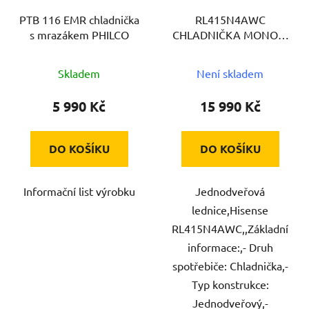
PTB 116 EMR chladnička
RL415N4AWC
s mrazákem PHILCO
CHLADNIČKA MONOK.
HISENSE
Skladem
Není skladem
5 990 Kč
15 990 Kč
DO KOŠÍKU
DO KOŠÍKU
Informační list výrobku
Jednodveřová
lednice,Hisense
RL415N4AWC,,Základní
informace:,- Druh
spotřebiče: Chladnička,-
Typ konstrukce:
Jednodveřový,-