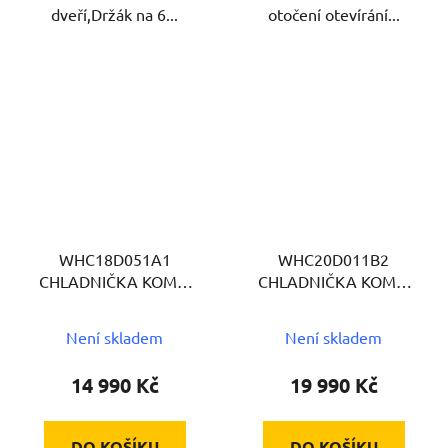
dveří,Držák na 6...
otočení otevírání...
WHC18D051A1
WHC20D011B2
CHLADNIČKA KOMBI
CHLADNIČKA KOMBI
WHIRLPOOL
WHIRLPOOL
Není skladem
Není skladem
14 990 Kč
19 990 Kč
DO KOŠÍKU
DO KOŠÍKU