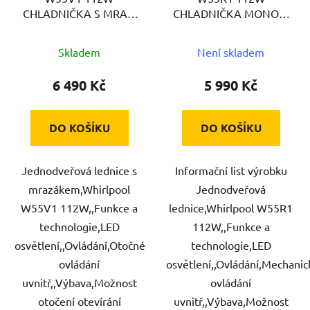
CHLADNIČKA S MRAZ.
CHLADNIČKA MONOK.
WHIRLPOOL
WHIRLPOOL
Skladem
Není skladem
6 490 Kč
5 990 Kč
DO KOŠÍKU
DO KOŠÍKU
Jednodveřová lednice s
Informační list výrobku
mrazákem,Whirlpool
Jednodveřová
W55V1 112W,,Funkce a
lednice,Whirlpool W55R1
technologie,LED
112W,,Funkce a
osvětlení,,Ovládání,Otočné
technologie,LED
ovládání
osvětlení,,Ovládání,Mechanic
uvnitř,,Výbava,Možnost
ovládání
otočení otevírání
uvnitř,,Výbava,Možnost