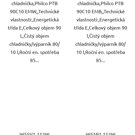
chladnička,Philco PTB
chladnička,Philco PTB
90C10 EMW,,Technické
90C10 EMB,,Technické
vlastnosti:,Energetická
vlastnosti:,Energetická
třída E,Celkový objem 90
třída E,Celkový objem 90
L,Čistý objem
l,Čistý objem
chladničky/výparník 80/
chladničky/výparník 80/
10 l,Roční en. spotřeba
10 l,Roční en. spotřeba
85...
85...
W55V1 112W
W55R1 112W