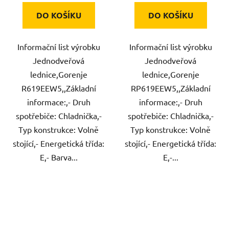
DO KOŠÍKU
DO KOŠÍKU
Informační list výrobku
Informační list výrobku
Jednodveřová
Jednodveřová
lednice,Gorenje
lednice,Gorenje
R619EEW5,,Základní
RP619EEW5,,Základní
informace:,- Druh
informace:,- Druh
spotřebiče: Chladnička,-
spotřebiče: Chladnička,-
Typ konstrukce: Volně
Typ konstrukce: Volně
stojící,- Energetická třída:
stojící,- Energetická třída:
E,- Barva...
E,-...