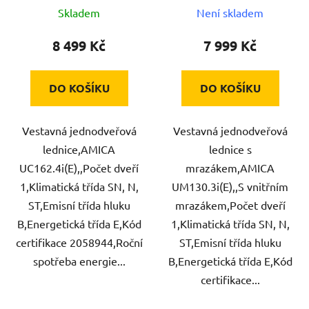
Skladem
Není skladem
8 499 Kč
7 999 Kč
DO KOŠÍKU
DO KOŠÍKU
Vestavná jednodveřová
Vestavná jednodveřová
lednice,AMICA
lednice s
UC162.4i(E),,Počet dveří
mrazákem,AMICA
1,Klimatická třída SN, N,
UM130.3i(E),,S vnitřním
ST,Emisní třída hluku
mrazákem,Počet dveří
B,Energetická třída E,Kód
1,Klimatická třída SN, N,
certifikace 2058944,Roční
ST,Emisní třída hluku
spotřeba energie...
B,Energetická třída E,Kód
certifikace...