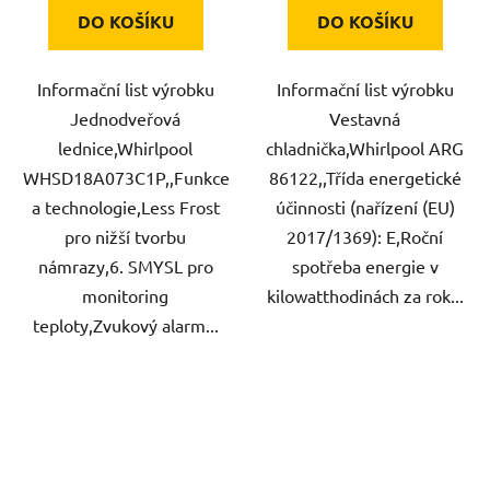
DO KOŠÍKU
DO KOŠÍKU
Informační list výrobku
Informační list výrobku
Jednodveřová
Vestavná
lednice,Whirlpool
chladnička,Whirlpool ARG
WHSD18A073C1P,,Funkce
86122,,Třída energetické
a technologie,Less Frost
účinnosti (nařízení (EU)
pro nižší tvorbu
2017/1369): E,Roční
námrazy,6. SMYSL pro
spotřeba energie v
monitoring
kilowatthodinách za rok...
teploty,Zvukový alarm...