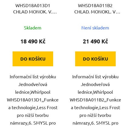
WHSD18A013D1
WHSD18A011B2
CHLAD MONOK. V.
CHLAD. MONOKL. V.
WHIRLPOOL
WHIRLPOOL
Skladem
Není skladem
18 490 Kč
21 490 Kč
DO KOŠÍKU
DO KOŠÍKU
Informační list výrobku
Informační list výrobku
Jednodveřová
Jednodveřová
lednice,Whirlpool
lednice,Whirlpool
WHSD18A013D1,,Funkce
WHSD18A011B2,,Funkce
a technologie,Less Frost
a technologie,Less Frost
pro nižší tvorbu
pro nižší tvorbu
námrazy,6. SMYSL pro
námrazy,6. SMYSL pro