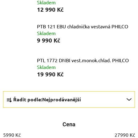
Skladem
12 990 Kč
PTB 121 EBU chladnička vestavná PHILCO
Skladem
9 990 Kč
PTL 1772 DNBI vest.monok.chlad. PHILCO
Skladem
19 990 Kč
Ř
Řadit podle:
Nejprodávanější
a
z
e
Cena
n
í
5990
Kč
27990
Kč