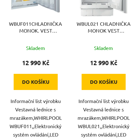
s
p
r
WBUF011CHLADNIČKA
WBUL021 CHLADNIČKA
o
MONOK. VEST
MONOK VEST
d
WHIRLPOOL
WHIRLPOOL
u
Skladem
Skladem
k
t
12 990 Kč
12 990 Kč
ů
DO KOŠÍKU
DO KOŠÍKU
Informační list výrobku
Informační list výrobku
Vestavná lednice s
Vestavná lednice s
mrazákem,WHIRLPOOL
mrazákem,WHIRLPOOL
WBUF011,,Elektronický
WBUL021,,Elektronický
systém ovládání,LED
systém ovládání,LED