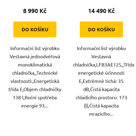
8 990 Kč
14 490 Kč
DO KOŠÍKU
DO KOŠÍKU
Informační list výrobku
Informační list výrobku
Vestavná jednodvéřová
Vestavná
monoklimatická
chladnička,LFB3AE12S,,Třída
chladnička,,Technické
energetické účinnosti
vlastnosti:,Energetická
E,Extrémně tichá: 35
třída E,Objem chladničky
dB,Čistá kapacita
138 l,Roční spotřeba
chladícího prostoru: 173
energie 93...
(l),Čistá kapacita
mrazícího...