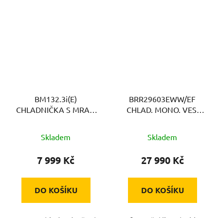
BM132.3i(E)
BRR29603EWW/EF
CHLADNIČKA S MRAZ.
CHLAD. MONO. VES.
VE. AMICA
SAMSUNG
Skladem
Skladem
7 999 Kč
27 990 Kč
DO KOŠÍKU
DO KOŠÍKU