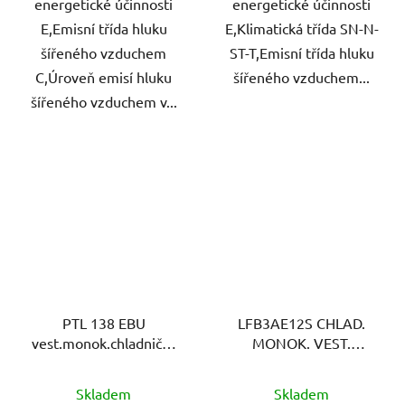
energetické účinnosti
energetické účinnosti
E,Emisní třída hluku
E,Klimatická třída SN-N-
šířeného vzduchem
ST-T,Emisní třída hluku
C,Úroveň emisí hluku
šířeného vzduchem...
šířeného vzduchem v...
PTL 138 EBU
LFB3AE12S CHLAD.
vest.monok.chladnička
MONOK. VEST.
PHILCO
ELECTROLUX
Skladem
Skladem