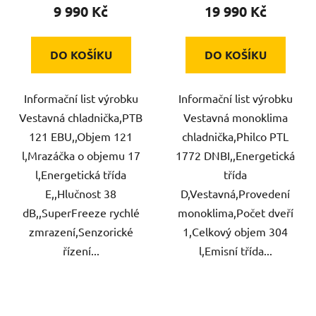
9 990 Kč
19 990 Kč
DO KOŠÍKU
DO KOŠÍKU
Informační list výrobku
Informační list výrobku
Vestavná chladnička,PTB
Vestavná monoklima
121 EBU,,Objem 121
chladnička,Philco PTL
l,Mrazáčka o objemu 17
1772 DNBI,,Energetická
l,Energetická třída
třída
E,,Hlučnost 38
D,Vestavná,Provedení
dB,,SuperFreeze rychlé
monoklima,Počet dveří
zmrazení,Senzorické
1,Celkový objem 304
řízení...
l,Emisní třída...