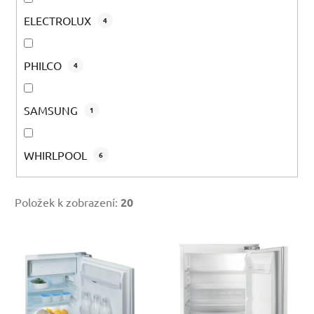
ELECTROLUX
4
PHILCO
4
SAMSUNG
1
WHIRLPOOL
6
Položek k zobrazení:
20
V
ý
p
i