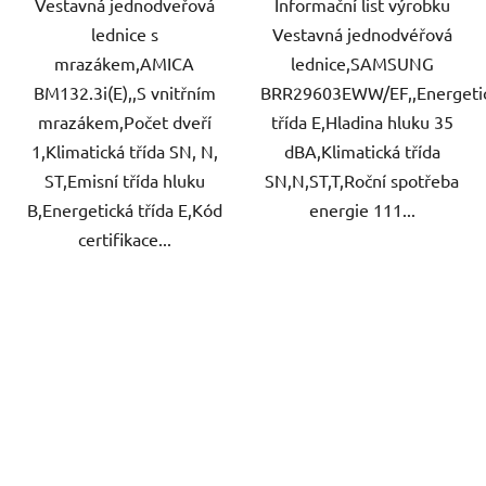
Vestavná jednodveřová
Informační list výrobku
lednice s
Vestavná jednodvéřová
mrazákem,AMICA
lednice,SAMSUNG
BM132.3i(E),,S vnitřním
BRR29603EWW/EF,,Energeti
mrazákem,Počet dveří
třída E,Hladina hluku 35
1,Klimatická třída SN, N,
dBA,Klimatická třída
ST,Emisní třída hluku
SN,N,ST,T,Roční spotřeba
B,Energetická třída E,Kód
energie 111...
certifikace...