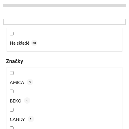
p
r
o
d
u
k
Na skladě
20
t
ů
Značky
AMICA
3
BEKO
1
CANDY
1