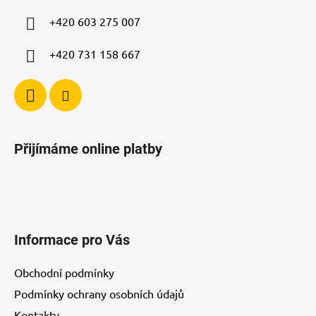
p
í
+420 603 275 007
r
v
+420 731 158 667
k
y
v
ý
p
i
Přijímáme online platby
s
u
Informace pro Vás
Obchodní podmínky
Podmínky ochrany osobních údajů
Kontakty