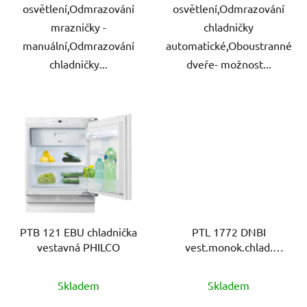
osvětlení,Odmrazování
osvětlení,Odmrazování
mrazničky -
chladničky
manuální,Odmrazování
automatické,Oboustranné
chladničky...
dveře- možnost...
PTB 121 EBU chladnička
PTL 1772 DNBI
vestavná PHILCO
vest.monok.chlad.
PHILCO
Skladem
Skladem