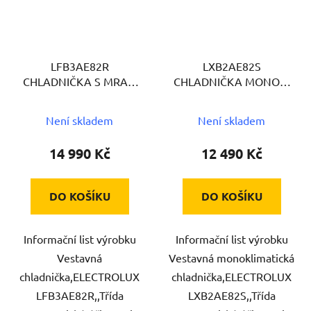
LFB3AE82R
LXB2AE82S
CHLADNIČKA S MRAZ.
CHLADNIČKA MONOK.
VEST. ELUX
VEST. ELUX
Není skladem
Není skladem
14 990 Kč
12 490 Kč
DO KOŠÍKU
DO KOŠÍKU
Informační list výrobku
Informační list výrobku
Vestavná
Vestavná monoklimatická
chladnička,ELECTROLUX
chladnička,ELECTROLUX
LFB3AE82R,,Třída
LXB2AE82S,,Třída