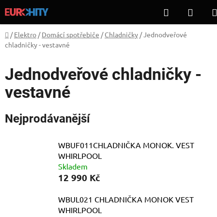
Přejít
Hledat
NÁKU
na
KOŠÍ
obsah
Domů
/
Elektro
/
Domácí spotřebiče
/
Chladničky
/
Jednodveřové
chladničky - vestavné
Jednodveřové chladničky -
vestavné
Nejprodávanější
WBUF011CHLADNIČKA MONOK. VEST
WHIRLPOOL
Skladem
12 990 Kč
WBUL021 CHLADNIČKA MONOK VEST
WHIRLPOOL