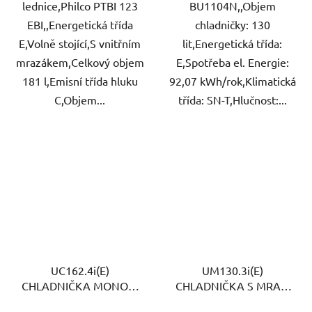
lednice,Philco PTBI 123
BU1104N,,Objem
EBI,,Energetická třída
chladničky: 130
E,Volně stojící,S vnitřním
lit,Energetická třída:
mrazákem,Celkový objem
E,Spotřeba el. Energie:
181 l,Emisní třída hluku
92,07 kWh/rok,Klimatická
C,Objem...
třída: SN-T,Hlučnost:...
UC162.4i(E)
UM130.3i(E)
CHLADNIČKA MONOK.
CHLADNIČKA S MRAZ.
VE. AMICA
VE. AMICA