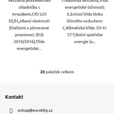
Vestavná jednodvéřová
Chladnička vestavná,Třída
chladnička s
energetické účinnosti:
mrazákem,CIO 225
E,Emisní třída hluku
EE/N,,Hlavní vlastnosti
šířeného vzduchem:
(Nařízení v přenesené
C,Klimatická třída: SN-N-
pravomoci: (EU)
ST-T,Roční spotřeba
2019/2016),Třída
energie (v...
energetické...
20
položek celkem
O
v
l
Z
á
á
d
Kontakt
p
a
a
c
eshop
@
eurohity.cz
t
í