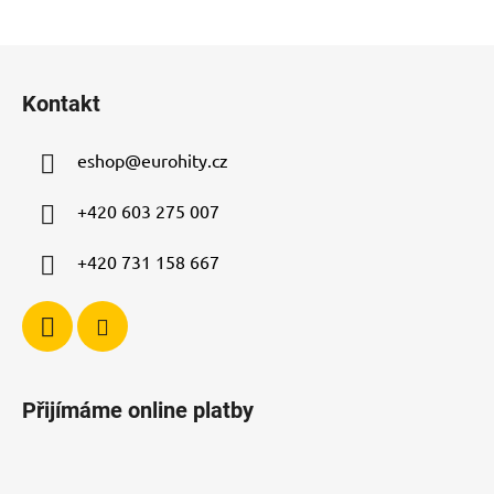
Z
á
Kontakt
p
a
eshop
@
eurohity.cz
t
í
+420 603 275 007
+420 731 158 667
Přijímáme online platby