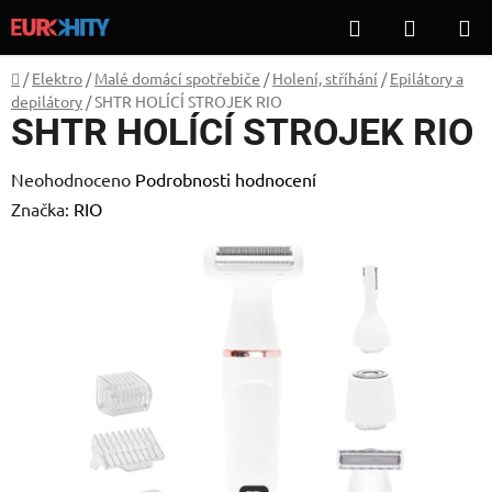
Přejít
Hledat
NÁKUP
na
KOŠÍK
obsah
Domů
/
Elektro
/
Malé domácí spotřebiče
/
Holení, stříhání
/
Epilátory a
depilátory
/
SHTR HOLÍCÍ STROJEK RIO
SHTR HOLÍCÍ STROJEK RIO
Průměrné
Neohodnoceno
Podrobnosti hodnocení
hodnocení
Značka:
RIO
produktu
je
0,0
z
5
hvězdiček.