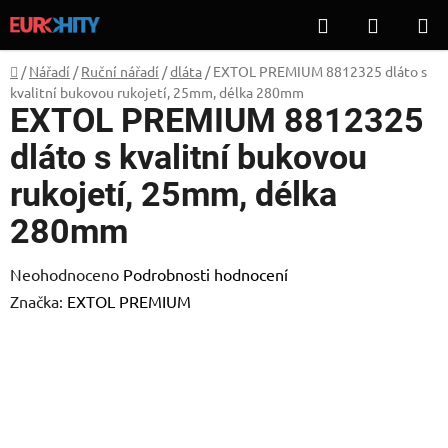
Přejít
Hledat
NÁKUP
na
KOŠÍK
obsah
Domů
/
Nářadí
/
Ruční nářadí
/
dláta
/
EXTOL PREMIUM 8812325 dláto s
kvalitní bukovou rukojetí, 25mm, délka 280mm
EXTOL PREMIUM 8812325
dláto s kvalitní bukovou
rukojetí, 25mm, délka
280mm
Průměrné
Neohodnoceno
Podrobnosti hodnocení
hodnocení
Značka:
EXTOL PREMIUM
produktu
je
0,0
z
5