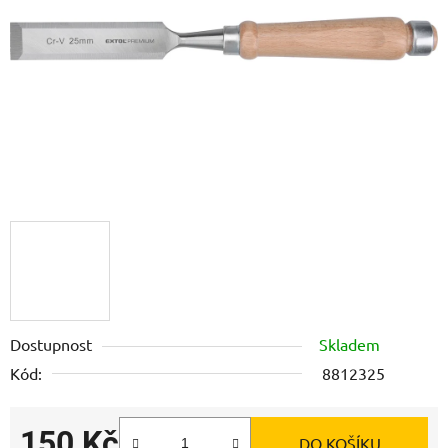
hvězdiček.
Dostupnost
Skladem
Kód:
8812325
150 Kč
DO KOŠÍKU