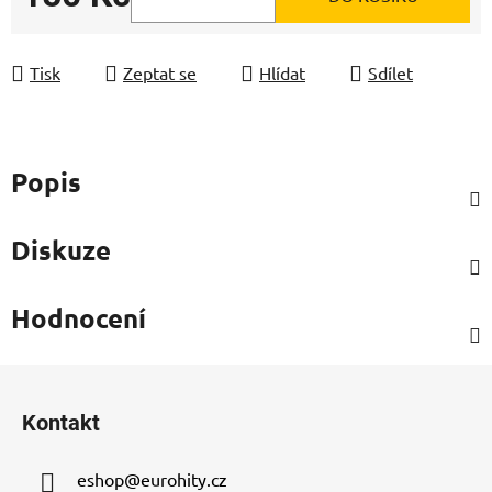
Měrná cena:
Tisk
Zeptat se
Hlídat
Sdílet
Popis
Diskuze
Hodnocení
Z
á
Kontakt
p
a
eshop
@
eurohity.cz
t