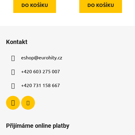
DO KOŠÍKU
DO KOŠÍKU
Z
á
Kontakt
p
a
eshop
@
eurohity.cz
t
í
+420 603 275 007
+420 731 158 667
Přijímáme online platby