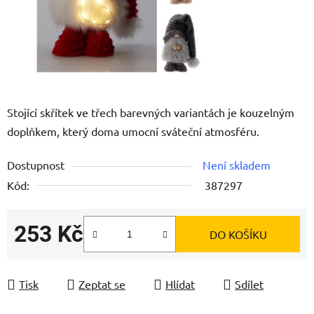
Stojící skřítek ve třech barevných variantách je kouzelným
doplňkem, který doma umocní sváteční atmosféru.
Dostupnost
Není skladem
Kód:
387297
253 Kč
DO KOŠÍKU
Měrná cena:
Tisk
Zeptat se
Hlídat
Sdílet