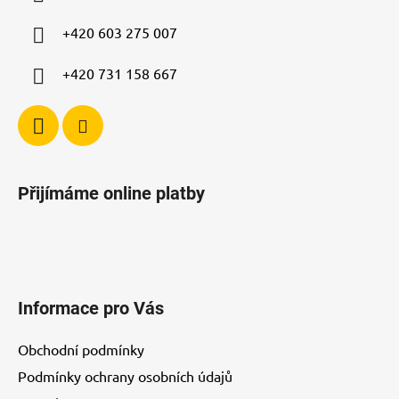
t
í
+420 603 275 007
+420 731 158 667
Přijímáme online platby
Informace pro Vás
Obchodní podmínky
Podmínky ochrany osobních údajů