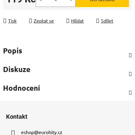
Měrná cena:
Tisk
Zeptat se
Hlídat
Sdílet
Popis
Diskuze
Hodnocení
Z
á
Kontakt
p
a
eshop
@
eurohity.cz