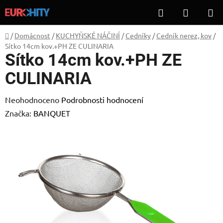
Přejít
Hledat
NÁKUP
na
KOŠÍK
obsah
Domů
/
Domácnost
/
KUCHYŇSKÉ NÁČINÍ
/
Cedníky
/
Cedník nerez, kov
/
Sítko 14cm kov.+PH ZE CULINARIA
Sítko 14cm kov.+PH ZE
CULINARIA
Průměrné
Neohodnoceno
Podrobnosti hodnocení
hodnocení
Značka:
BANQUET
produktu
je
0,0
z
5
hvězdiček.