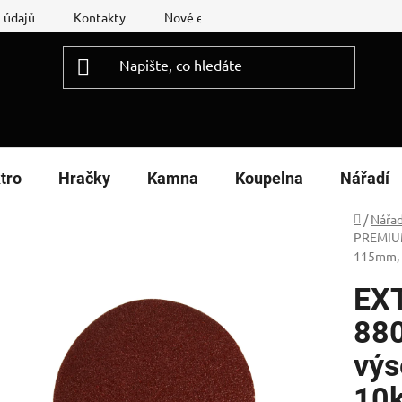
 údajů
Kontakty
Nové energetické štítky
Reklamační
tro
Hračky
Kamna
Koupelna
Nářadí
Domů
/
Nářad
PREMIUM 
115mm,
EX
880
výs
10k