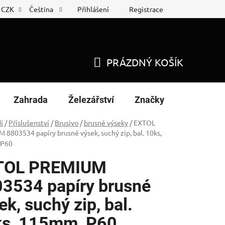
Přihlášení
Registrace
CZK
Čeština
 list
Nákup na splátky
PRÁZDNÝ KOŠÍK
NÁKUPNÍ
KOŠÍK
Zahrada
Železářství
Značky
í
/
Příslušenství
/
Brusivo
/
brusné výseky
/
EXTOL
8803534 papíry brusné výsek, suchý zip, bal. 10ks,
 P60
TOL PREMIUM
3534 papíry brusné
ek, suchý zip, bal.
s, 115mm, P60