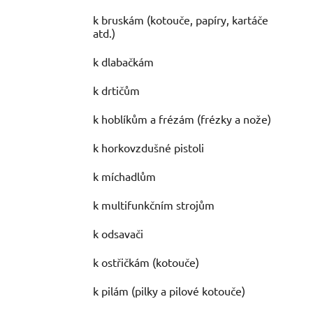
k bruskám (kotouče, papíry, kartáče
atd.)
k dlabačkám
k drtičům
k hoblíkům a frézám (frézky a nože)
k horkovzdušné pistoli
k míchadlům
k multifunkčním strojům
k odsavači
k ostřičkám (kotouče)
k pilám (pilky a pilové kotouče)