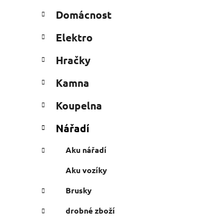
n
t
Domácnost
e
n
g
í
Elektro
o
p
r
a
Hračky
i
n
e
Kamna
e
l
Koupelna
Nářadí
Aku nářadí
Aku vozíky
Brusky
drobné zboží