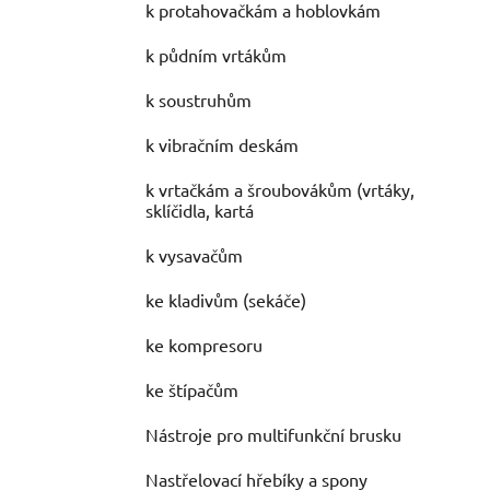
k protahovačkám a hoblovkám
k půdním vrtákům
k soustruhům
k vibračním deskám
k vrtačkám a šroubovákům (vrtáky,
sklíčidla, kartá
k vysavačům
ke kladivům (sekáče)
ke kompresoru
ke štípačům
Nástroje pro multifunkční brusku
Nastřelovací hřebíky a spony