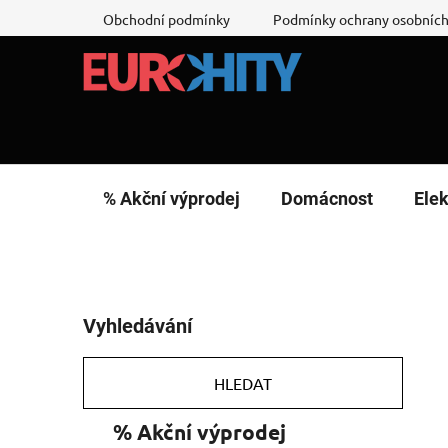
Přejít
Obchodní podmínky
Podmínky ochrany osobních
na
obsah
% Akční výprodej
Domácnost
Elek
P
Vyhledávání
o
s
t
HLEDAT
r
K
Přeskočit
% Akční výprodej
a
a
kategorie