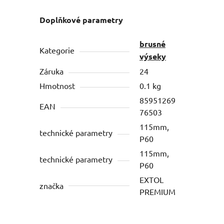
Doplňkové parametry
brusné
Kategorie
výseky
Záruka
24
Hmotnost
0.1 kg
85951269
EAN
76503
115mm,
technické parametry
P60
115mm,
technické parametry
P60
EXTOL
značka
PREMIUM