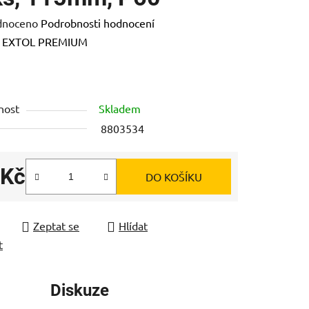
né
dnoceno
Podrobnosti hodnocení
ení
:
EXTOL PREMIUM
tu
nost
Skladem
8803534
ek.
 Kč
DO KOŠÍKU
 cena:
Zeptat se
Hlídat
t
Diskuze