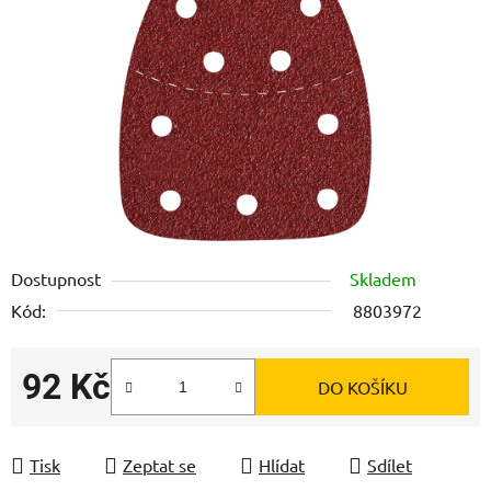
5
hvězdiček.
Dostupnost
Skladem
Kód:
8803972
92 Kč
DO KOŠÍKU
Měrná cena:
Tisk
Zeptat se
Hlídat
Sdílet