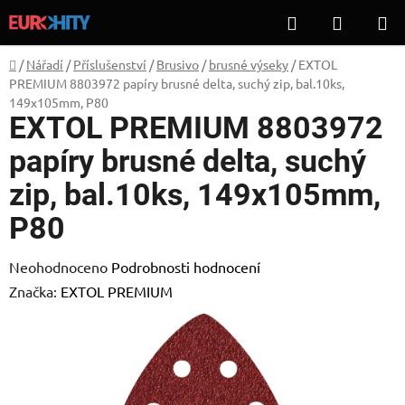
Přejít
Hledat
NÁKUP
na
KOŠÍK
obsah
Domů
/
Nářadí
/
Příslušenství
/
Brusivo
/
brusné výseky
/
EXTOL
PREMIUM 8803972 papíry brusné delta, suchý zip, bal.10ks,
149x105mm, P80
EXTOL PREMIUM 8803972
papíry brusné delta, suchý
zip, bal.10ks, 149x105mm,
P80
Průměrné
Neohodnoceno
Podrobnosti hodnocení
hodnocení
Značka:
EXTOL PREMIUM
produktu
je
0,0
z