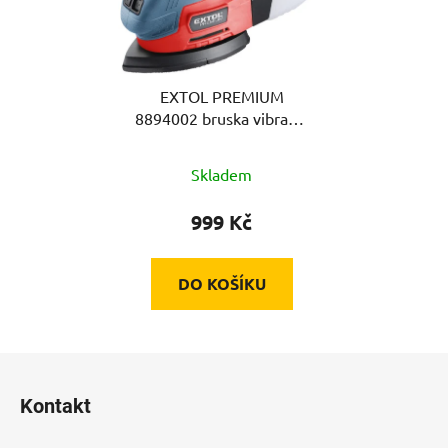
EXTOL PREMIUM
8894002 bruska vibrační
3v1, delta, 220W
Skladem
999 Kč
DO KOŠÍKU
Z
á
Kontakt
p
a