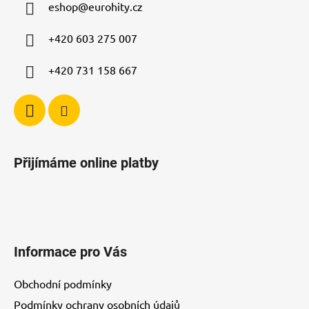
eshop
@
eurohity.cz
t
í
+420 603 275 007
+420 731 158 667
Přijímáme online platby
Informace pro Vás
Obchodní podmínky
Podmínky ochrany osobních údajů