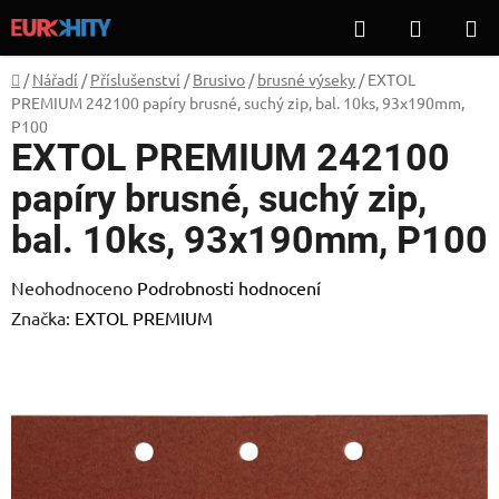
Přejít
Hledat
NÁKUP
na
KOŠÍK
obsah
Domů
/
Nářadí
/
Příslušenství
/
Brusivo
/
brusné výseky
/
EXTOL
PREMIUM 242100 papíry brusné, suchý zip, bal. 10ks, 93x190mm,
P100
EXTOL PREMIUM 242100
papíry brusné, suchý zip,
bal. 10ks, 93x190mm, P100
Průměrné
Neohodnoceno
Podrobnosti hodnocení
hodnocení
Značka:
EXTOL PREMIUM
produktu
je
0,0
z
5
hvězdiček.