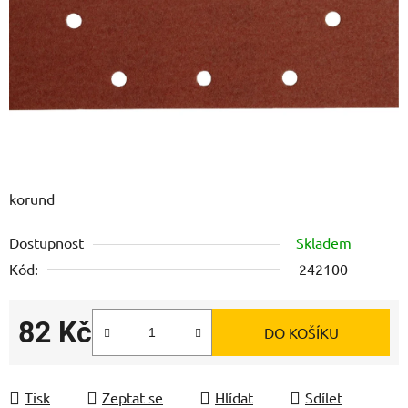
korund
Dostupnost
Skladem
Kód:
242100
82 Kč
DO KOŠÍKU
Měrná cena:
Tisk
Zeptat se
Hlídat
Sdílet