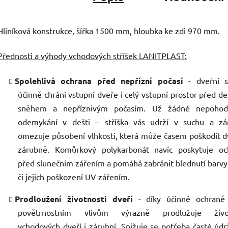
Hliníková konstrukce, šířka 1500 mm, hloubka ke zdi 970 mm.
Přednosti a výhody vchodových stříšek LANITPLAST:
Spolehlivá ochrana před nepřízní počasí
- dveřní s
účinně chrání vstupní dveře i celý vstupní prostor před d
sněhem a nepříznivým počasím. Už žádné nepohodl
odemykání v dešti – stříška vás udrží v suchu a zá
omezuje působení vlhkosti, která může časem poškodit d
zárubně. Komůrkový polykarbonát navíc poskytuje oc
před slunečním zářením a pomáhá zabránit blednutí barvy
či jejich poškození UV zářením.
Prodloužení životnosti dveří
- díky účinné ochraně 
povětrnostním vlivům výrazně prodlužuje živo
vchodových dveří i zárubní. Snižuje se potřeba časté údr