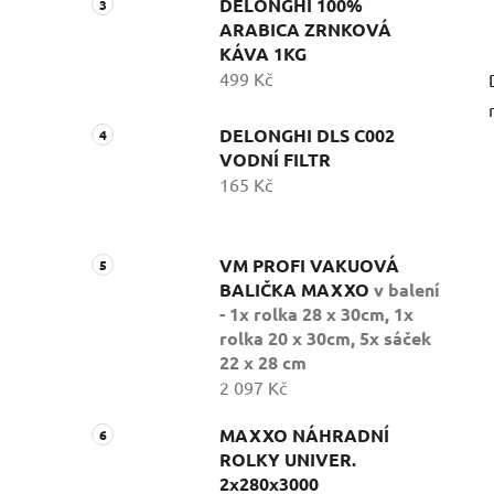
DELONGHI 100%
ARABICA ZRNKOVÁ
KÁVA 1KG
499 Kč
DELONGHI DLS C002
VODNÍ FILTR
165 Kč
VM PROFI VAKUOVÁ
BALIČKA MAXXO
v balení
- 1x rolka 28 x 30cm, 1x
rolka 20 x 30cm, 5x sáček
22 x 28 cm
2 097 Kč
MAXXO NÁHRADNÍ
ROLKY UNIVER.
2x280x3000