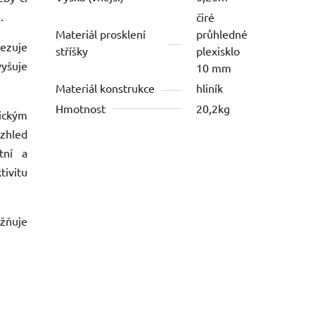
.
čiré
Materiál prosklení
průhledné
ezuje
stříšky
plexisklo
yšuje
10 mm
Materiál konstrukce
hliník
Hmotnost
20,2kg
tickým
zhled
tní a
tivitu
ožňuje