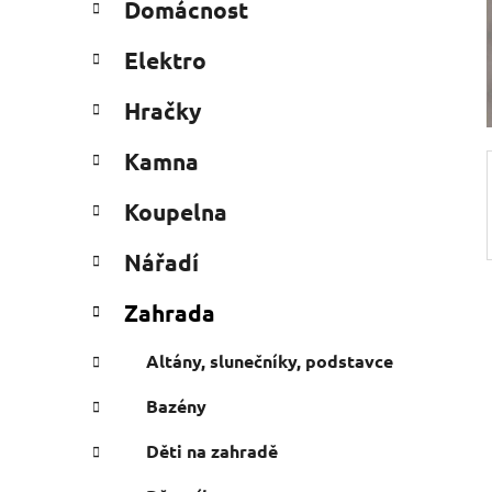
Domácnost
e
n
g
í
Elektro
o
p
r
a
Hračky
i
n
e
Kamna
e
l
Koupelna
Nářadí
Zahrada
Altány, slunečníky, podstavce
Bazény
Děti na zahradě