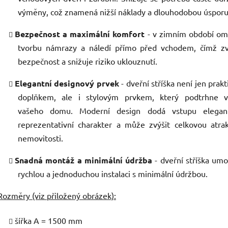
výměny, což znamená nižší náklady a dlouhodobou úsporu
Bezpečnost a maximální komfort
- v zimním období om
tvorbu námrazy a náledí přímo před vchodem, čímž zv
bezpečnost a snižuje riziko uklouznutí.
Elegantní designový prvek
- dveřní stříška není jen prak
doplňkem, ale i stylovým prvkem, který podtrhne v
vašeho domu. Moderní design dodá vstupu elegan
reprezentativní charakter a může zvýšit celkovou atrak
nemovitosti.
Snadná montáž a minimální údržba
- dveřní stříška um
rychlou a jednoduchou instalaci s minimální údržbou.
Rozměry (viz přiložený obrázek):
šířka A = 1500 mm