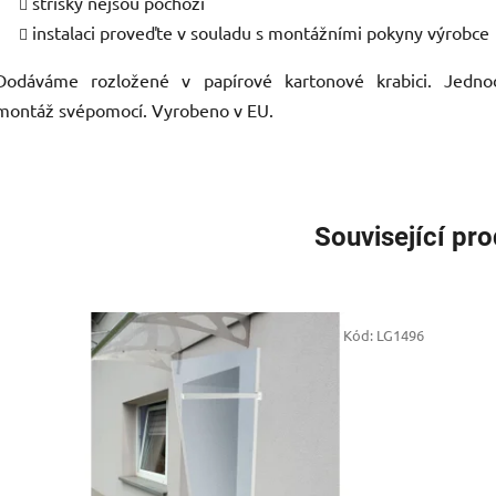
stříšky nejsou pochozí
instalaci proveďte v souladu s montážními pokyny výrobce
Dodáváme rozložené v papírové kartonové krabici. Jedno
montáž svépomocí. Vyrobeno v EU.
Související pr
Kód:
LG1496