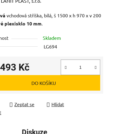
ení
:
LANIT PLAST, s.r.o.
tu
ová
vchodová stříška, bílá, š 1500 x h 970 x v 200
ré plexisklo 10 mm
.
nost
Skladem
LG694
ek.
 493 Kč
 cena:
DO KOŠÍKU
Zeptat se
Hlídat
t
Diskuze