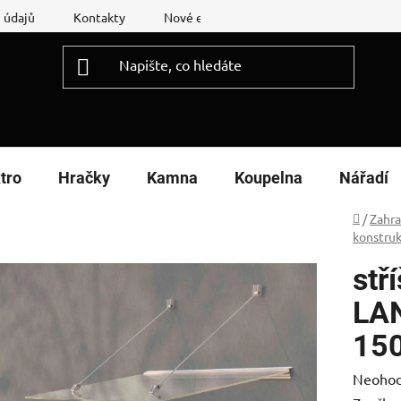
 údajů
Kontakty
Nové energetické štítky
Reklamační
tro
Hračky
Kamna
Koupelna
Nářadí
Domů
/
Zahr
konstru
stř
LA
150
Průměr
Neoho