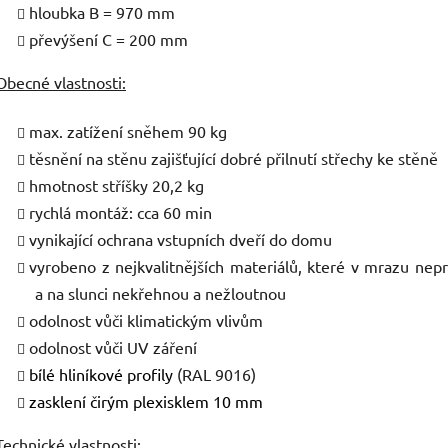
hloubka B = 970 mm
převýšení C = 200 mm
Obecné vlastnosti:
max. zatížení sněhem 90 kg
těsnění na stěnu zajišťující dobré přilnutí střechy ke stěně
hmotnost stříšky 20,2 kg
rychlá montáž: cca 60 min
vynikající ochrana vstupních dveří do domu
vyrobeno z nejkvalitnějších materiálů, které v mrazu nepr
a na slunci nekřehnou a nežloutnou
odolnost vůči klimatickým vlivům
odolnost vůči UV záření
bílé hliníkové profily
(RAL 9016)
zasklení čirým plexisklem 10 mm
Technické vlastnosti: