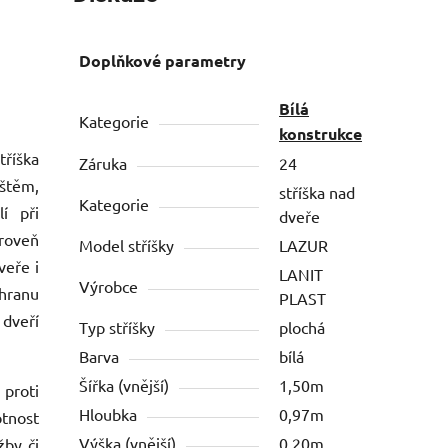
Doplňkové parametry
Bílá
Kategorie
konstrukce
tříška
Záruka
24
eštěm,
stříška nad
Kategorie
í při
dveře
roveň
Model stříšky
LAZUR
veře i
LANIT
Výrobce
hranu
PLAST
 dveří
Typ stříšky
plochá
Barva
bílá
Šířka (vnější)
1,50m
proti
Hloubka
0,97m
tnost
Výška (vnější)
0,20m
žby či