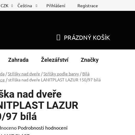
Přihlášení
Registrace
CZK
Čeština
 list
Nákup na splátky
PRÁZDNÝ KOŠÍK
NÁKUPNÍ
KOŠÍK
Zahrada
Železářství
Značky
ada
/
Stříšky nad dveře
/
Stříšky podle barvy
/
Bílá
kce
/
stříška nad dveře LANITPLAST LAZUR 150/97 bílá
íška nad dveře
NITPLAST LAZUR
/97 bílá
né
dnoceno
Podrobnosti hodnocení