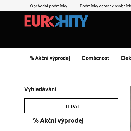
Přejít
Obchodní podmínky
Podmínky ochrany osobních
na
obsah
% Akční výprodej
Domácnost
Elek
P
Vyhledávání
o
s
t
HLEDAT
r
K
Přeskočit
% Akční výprodej
a
a
kategorie
n
t