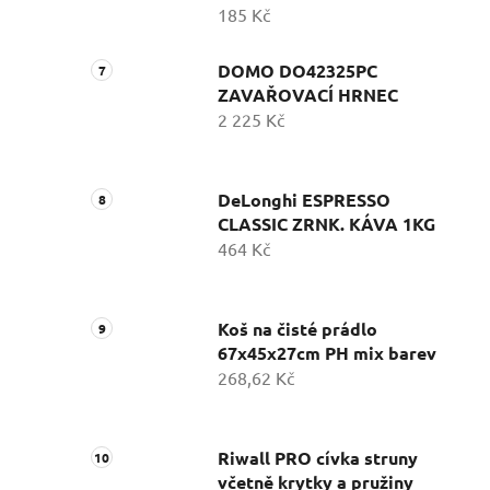
185 Kč
DOMO DO42325PC
ZAVAŘOVACÍ HRNEC
2 225 Kč
DeLonghi ESPRESSO
CLASSIC ZRNK. KÁVA 1KG
464 Kč
Koš na čisté prádlo
67x45x27cm PH mix barev
268,62 Kč
Riwall PRO cívka struny
včetně krytky a pružiny