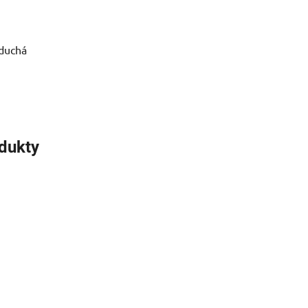
duchá
odukty