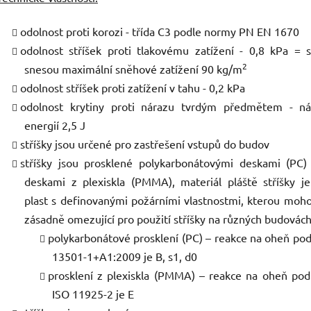
odolnost proti korozi - třída C3 podle normy PN EN 1670
odolnost stříšek proti tlakovému zatížení - 0,8 kPa = s
2
snesou maximální sněhové zatížení 90 kg/m
odolnost stříšek proti zatížení v tahu - 0,2 kPa
odolnost krytiny proti nárazu tvrdým předmětem - ná
energií 2,5 J
stříšky jsou určené pro zastřešení vstupů do budov
stříšky jsou prosklené polykarbonátovými deskami (PC)
deskami z plexiskla (PMMA), materiál pláště stříšky j
plast s definovanými požárními vlastnostmi, kterou moh
zásadně omezující pro použití stříšky na různých budovách
polykarbonátové prosklení (PC) – reakce na oheň po
13501-1+A1:2009 je B, s1, d0
prosklení z plexiskla (PMMA) – reakce na oheň po
ISO 11925-2 je E