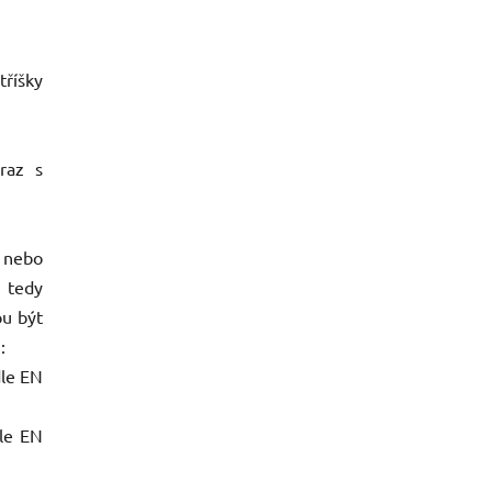
tříšky
raz s
 nebo
e tedy
ou být
:
dle EN
dle EN