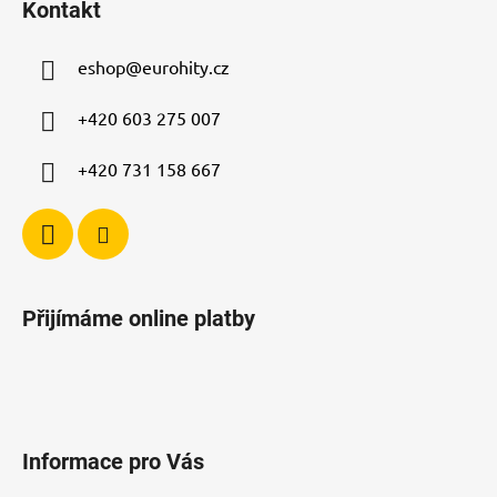
Kontakt
p
a
eshop
@
eurohity.cz
t
í
+420 603 275 007
+420 731 158 667
Přijímáme online platby
Informace pro Vás