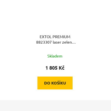
EXTOL PREMIUM
8823307 laser zelený
liniový, křížový
samonivelační, 1H360° x
Skladem
1V
1 805 Kč
DO KOŠÍKU
Z
á