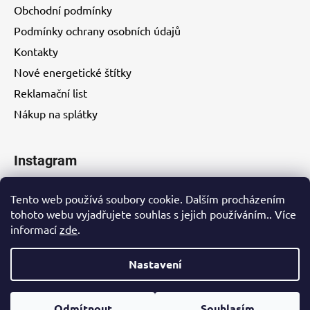
Obchodní podmínky
Podmínky ochrany osobních údajů
Kontakty
Nové energetické štítky
Reklamační list
Nákup na splátky
Instagram
Tento web používá soubory cookie. Dalším procházením
tohoto webu vyjadřujete souhlas s jejich používáním.. Více
informací
zde
.
Kontakty
Nastavení
Vytvořil Shoptet
Odmítnout
Souhlasím