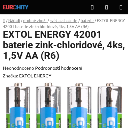
Přejít
Hledat
NÁKUP
na
KOŠÍK
obsah
Domů
/
Nářadí
/
drobné zboží
/
světla a baterie
/
baterie
/
EXTOL ENERGY
42001 baterie zink-chloridové, 4ks, 1,5V AA (R6)
EXTOL ENERGY 42001
baterie zink-chloridové, 4ks,
1,5V AA (R6)
Průměrné
Neohodnoceno
Podrobnosti hodnocení
hodnocení
Značka:
EXTOL ENERGY
produktu
je
0,0
z
5
hvězdiček.