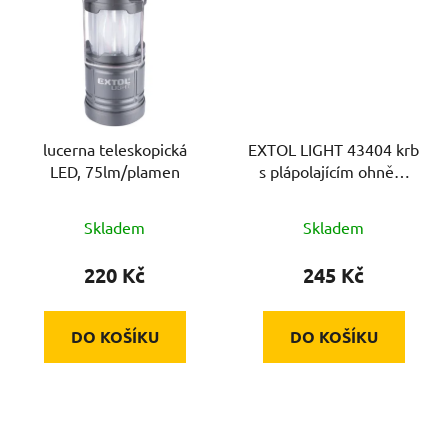
lucerna teleskopická
EXTOL LIGHT 43404 krb
LED, 75lm/plamen
s plápolajícím ohněm
LED 21G0
Skladem
Skladem
220 Kč
245 Kč
DO KOŠÍKU
DO KOŠÍKU