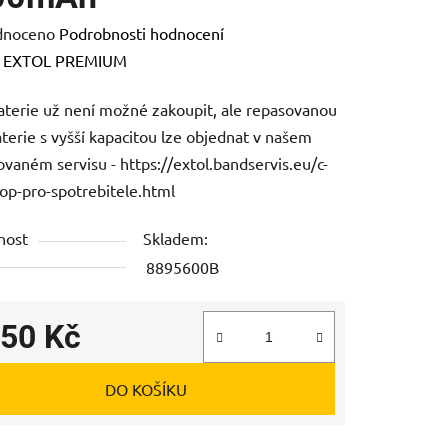
né
dnoceno
Podrobnosti hodnocení
ení
:
EXTOL PREMIUM
tu
terie už není možné zakoupit, ale repasovanou
aterie s vyšší kapacitou lze objednat v našem
ovaném servisu - https://extol.bandservis.eu/c-
op-pro-spotrebitele.html
ek.
nost
Skladem:
8895600B
150 Kč
 cena:
DO KOŠÍKU