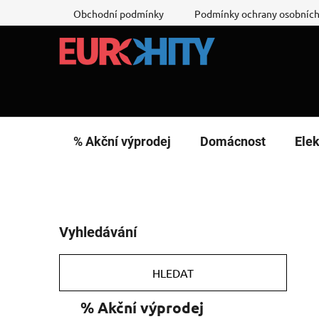
Přejít
Obchodní podmínky
Podmínky ochrany osobních
na
obsah
% Akční výprodej
Domácnost
Elek
P
Vyhledávání
o
s
t
HLEDAT
r
K
Přeskočit
% Akční výprodej
a
a
kategorie