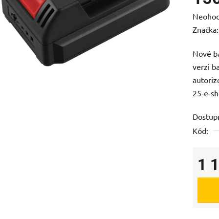
Průměr
Neoho
hodnoc
Značka
produk
Nové ba
je
verzi b
0,0
autoriz
z
25-e-sh
5
hvězdič
Dostup
Kód:
1 
Měrná