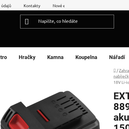
 údajů
Kontakty
Nové energetické štítky
Reklamační
tro
Hračky
Kamna
Koupelna
Nářadí
Domů
/
Zahr
nabíječk
18V Li-
EX
889
aku
15