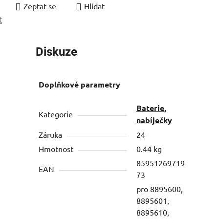
Zeptat se
Hlídat
t
Diskuze
Doplňkové parametry
Baterie,
Kategorie
nabíječky
Záruka
24
Hmotnost
0.44 kg
85951269719
EAN
73
pro 8895600,
8895601,
8895610,