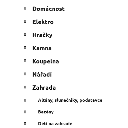
n
t
Domácnost
e
n
g
í
Elektro
o
p
r
a
Hračky
i
n
e
Kamna
e
l
Koupelna
Nářadí
Zahrada
Altány, slunečníky, podstavce
Bazény
Děti na zahradě