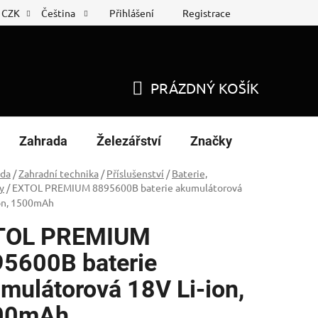
Přihlášení
Registrace
CZK
Čeština
 list
Nákup na splátky
PRÁZDNÝ KOŠÍK
NÁKUPNÍ
KOŠÍK
Zahrada
Železářství
Značky
ada
/
Zahradní technika
/
Příslušenství
/
Baterie,
y
/
EXTOL PREMIUM 8895600B baterie akumulátorová
ion, 1500mAh
TOL PREMIUM
5600B baterie
mulátorová 18V Li-ion,
00mAh